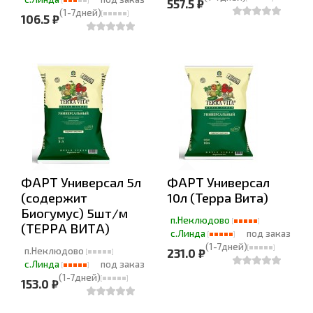
557.5 ₽
(1-7дней)
106.5 ₽
ФАРТ Универсал 5л
ФАРТ Универсал
(содержит
10л (Терра Вита)
Биогумус) 5шт/м
п.Неклюдово
(ТЕРРА ВИТА)
с.Линда
под заказ
(1-7дней)
п.Неклюдово
231.0 ₽
с.Линда
под заказ
(1-7дней)
153.0 ₽