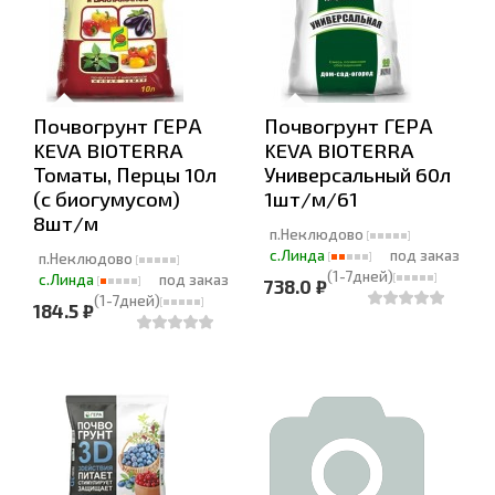
Почвогрунт ГЕРА
Почвогрунт ГЕРА
KEVA BIOTERRA
KEVA BIOTERRA
Томаты, Перцы 10л
Универсальный 60л
(с биогумусом)
1шт/м/61
8шт/м
п.Неклюдово
с.Линда
под заказ
п.Неклюдово
(1-7дней)
с.Линда
под заказ
738.0 ₽
(1-7дней)
184.5 ₽