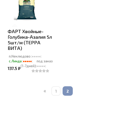
ФАРТ Хвойные-
Голубика-Азалия 5л
5шт/м (ТЕРРА
ВИТА)
п.Неклюдово
с.Линда
под заказ
(1-7дней)
137.5 ₽
«
1
2