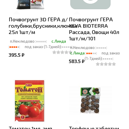
Почвогрунт 3D ГЕРА д/
Почвогрунт ГЕРА
голубики,брусники,клюквы
KEVA BIOTERRA
25л 1шт/м
Рассада, Овощи 40л
1шт/м/101
п.Неклюдово
с.Линда
под заказ (1-7дней)
п.Неклюдово
с.Линда
под заказ
395.5 ₽
(1-7дней)
583.5 ₽
Томатон 1мл. амп.
Торфяные таблетки