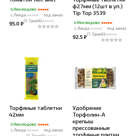
ф27мм (12шт в уп.)
п.Неклюдово
Tip Top 3539
с.Линда
под заказ
(1-7дней)
п.Неклюдово
95.0 ₽
с.Линда
под заказ
(1-7дней)
92.5 ₽
Торфяные таблетки
Удобрение
42мм
Торфолин-А
крепыш
п.Неклюдово
прессованные
с.Линда
под заказ
торфяные плитки
(1-7дней)