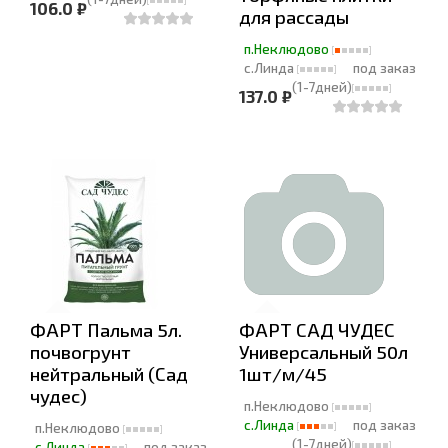
106.0 ₽
для рассады
п.Неклюдово
с.Линда
под заказ
(1-7дней)
137.0 ₽
ФАРТ Пальма 5л.
ФАРТ САД ЧУДЕС
почвогрунт
Универсальный 50л
нейтральный (Сад
1шт/м/45
чудес)
п.Неклюдово
с.Линда
под заказ
п.Неклюдово
(1-7дней)
с.Линда
под заказ