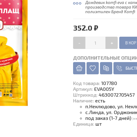
Дождевик komfi eva с ка
производства товара КИ
полиэтилен Бренд Komfi
352.0 ₽
-
+
ДОПОЛНИТЕЛЬНЫЕ ОПЦИ
БЫСТ
Код товара
:
107780
Артикул:
EVA005Y
Штрихкод:
4630072705457
Наличие
:
есть
п.Неклюдово, ул. Нек
с.Линда, ул. Орджони
под заказ (1-7 дней)
Единица
:
шт