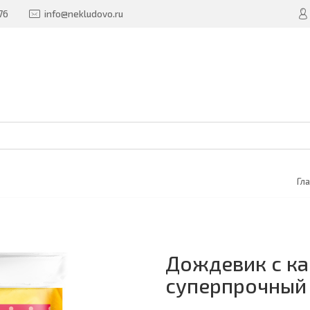
76
info@nekludovo.ru
Гл
Дождевик с ка
суперпрочный