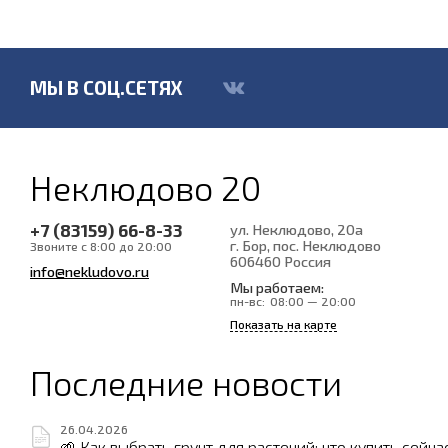
МЫ В СОЦ.СЕТЯХ
Неклюдово 20
+7 (83159) 66-8-33
ул. Неклюдово, 20а
г. Бор, пос. Неклюдово
Звоните с 8:00 до 20:00
606460
Россия
info@nekludovo.ru
Мы работаем:
пн-вс:
08:00 — 20:00
Показать на карте
Последние новости
26.04.2026
🌱 Как выбрать грунт для растений: что купить сейча