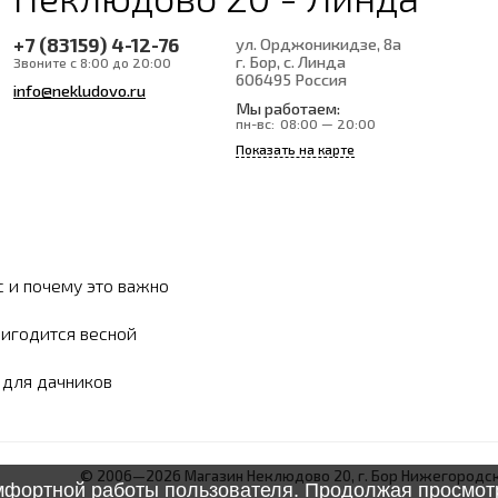
+7 (83159) 4-12-76
ул. Орджоникидзе, 8а
г. Бор, с. Линда
Звоните с 8:00 до 20:00
606495
Россия
info@nekludovo.ru
Мы работаем:
пн-вс:
08:00 — 20:00
Показать на карте
с и почему это важно
ригодится весной
ы для дачников
© 2006—2026 Магазин Неклюдово 20, г. Бор Нижегородск
омфортной работы пользователя. Продолжая просмотр