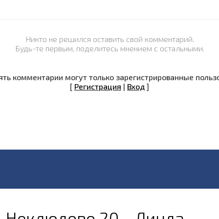
Никто не решился оставить свой комментарий.
Будь-те первым, поделитесь мнением с остальными.
ть комментарии могут только зарегистрированные польз
[
Регистрация
|
Вход
]
Неклюдово 20 - Линда