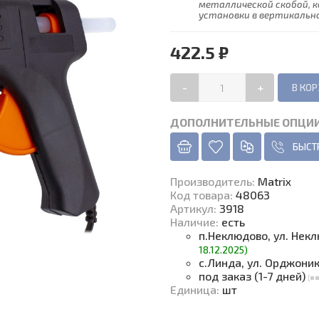
металлической скобой, 
установки в вертикально
422.5 ₽
-
+
ДОПОЛНИТЕЛЬНЫЕ ОПЦИ
БЫСТ
Производитель
:
Matrix
Код товара
:
48063
Артикул:
3918
Наличие
:
есть
п.Неклюдово, ул. Нек
18.12.2025)
с.Линда, ул. Орджони
под заказ (1-7 дней)
Единица
:
шт