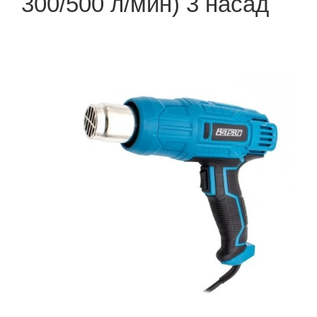
300/500 л/мин) 3 насад