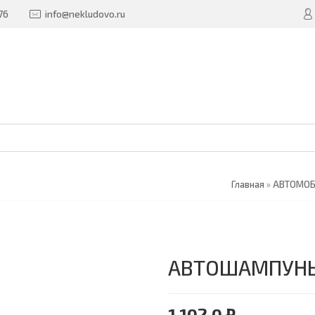
76
info@nekludovo.ru
Главная
»
АВТОМО
АВТОШАМПУНЬ "3
1 102.0 ₽