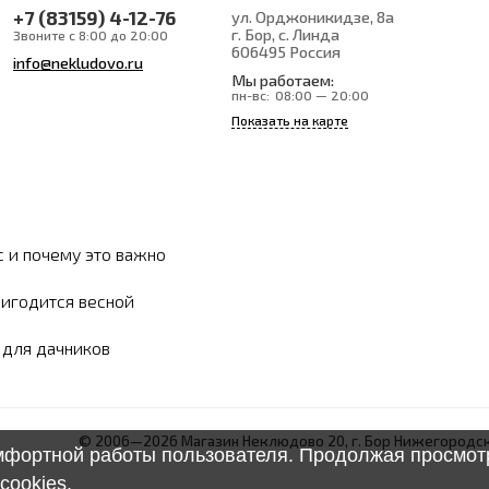
+7 (83159) 4-12-76
ул. Орджоникидзе, 8а
г. Бор, с. Линда
Звоните с 8:00 до 20:00
606495
Россия
info@nekludovo.ru
Мы работаем:
пн-вс:
08:00 — 20:00
Показать на карте
с и почему это важно
ригодится весной
ы для дачников
© 2006—2026 Магазин Неклюдово 20, г. Бор Нижегородск
омфортной работы пользователя. Продолжая просмотр
cookies
.