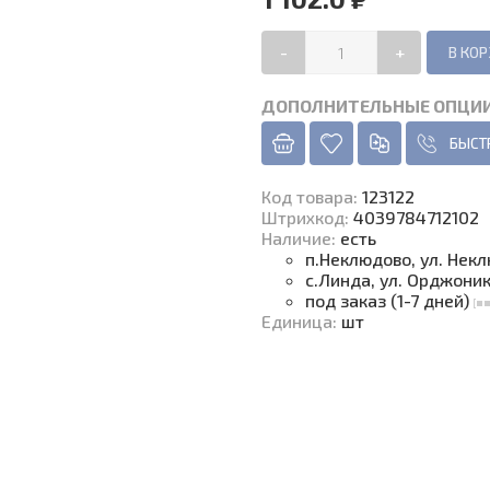
-
+
ДОПОЛНИТЕЛЬНЫЕ ОПЦИ
БЫСТ
Код товара
:
123122
Штрихкод:
4039784712102
Наличие
:
есть
п.Неклюдово, ул. Нек
с.Линда, ул. Орджони
под заказ (1-7 дней)
Единица
:
шт