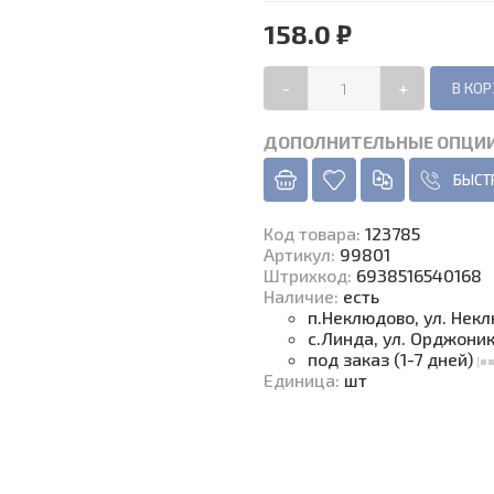
158.0 ₽
-
+
ДОПОЛНИТЕЛЬНЫЕ ОПЦИ
БЫСТ
Код товара
:
123785
Артикул:
99801
Штрихкод:
6938516540168
Наличие
:
есть
п.Неклюдово, ул. Нек
с.Линда, ул. Орджони
под заказ (1-7 дней)
Единица
:
шт