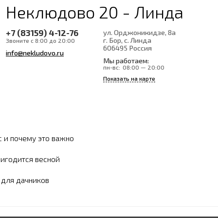
Неклюдово 20 - Линда
+7 (83159) 4-12-76
ул. Орджоникидзе, 8а
г. Бор, с. Линда
Звоните с 8:00 до 20:00
606495
Россия
info@nekludovo.ru
Мы работаем:
пн-вс:
08:00 — 20:00
Показать на карте
с и почему это важно
ригодится весной
ы для дачников