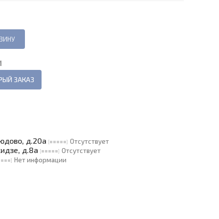
И
РЫЙ ЗАКАЗ
людово, д.20а
Отсутствует
кидзе, д.8а
Отсутствует
Нет информации