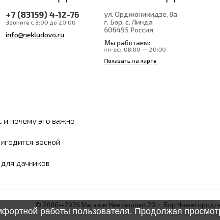
+7 (83159) 4-12-76
ул. Орджоникидзе, 8а
г. Бор, с. Линда
Звоните с 8:00 до 20:00
606495
Россия
info@nekludovo.ru
Мы работаем:
пн-вс:
08:00 — 20:00
Показать на карте
с и почему это важно
ригодится весной
ы для дачников
© 2006—2026 Магазин Неклюдово 20, г. Бор Нижегородск
омфортной работы пользователя. Продолжая просмотр