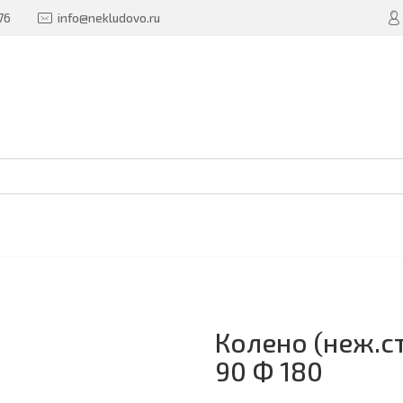
76
info@nekludovo.ru
Колено (неж.с
90 Ф 180