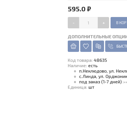
595.0 ₽
-
+
ДОПОЛНИТЕЛЬНЫЕ ОПЦИ
БЫСТ
Код товара
:
48635
Наличие
:
есть
п.Неклюдово, ул. Нек
с.Линда, ул. Орджони
под заказ (1-7 дней)
Единица
:
шт