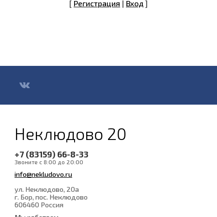
[
Регистрация
|
Вход
]
Неклюдово 20
+7 (83159) 66-8-33
Звоните с 8:00 до 20:00
info@nekludovo.ru
ул. Неклюдово, 20а
г. Бор, пос. Неклюдово
606460
Россия