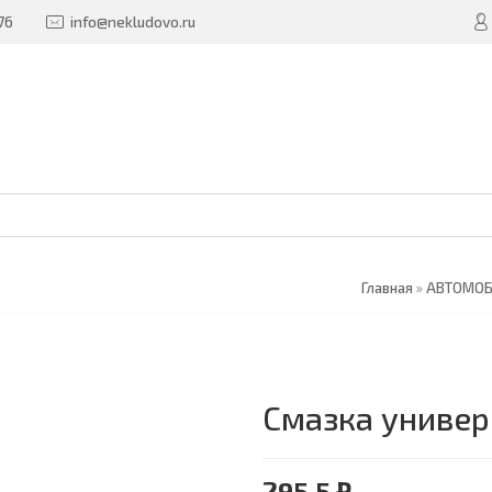
76
info@nekludovo.ru
Главная
»
АВТОМО
Смазка универ
295.5 ₽