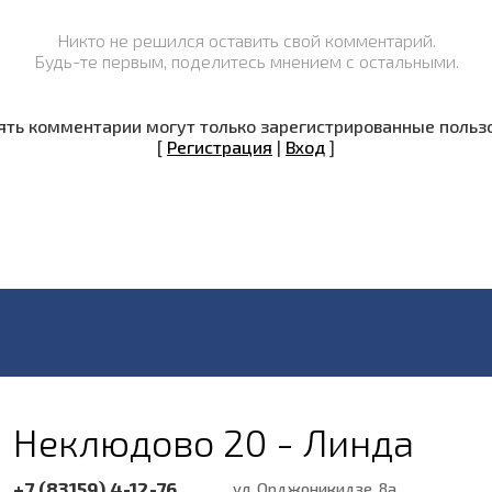
Никто не решился оставить свой комментарий.
Будь-те первым, поделитесь мнением с остальными.
ть комментарии могут только зарегистрированные польз
[
Регистрация
|
Вход
]
Неклюдово 20 - Линда
+7 (83159) 4-12-76
ул. Орджоникидзе, 8а