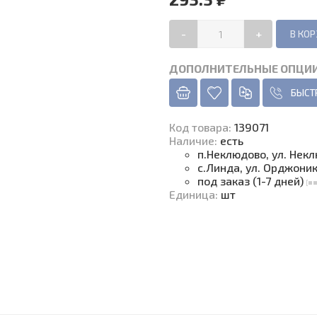
-
+
ДОПОЛНИТЕЛЬНЫЕ ОПЦИ
БЫСТ
Код товара
:
139071
Наличие
:
есть
п.Неклюдово, ул. Нек
с.Линда, ул. Орджони
под заказ (1-7 дней)
Единица
:
шт