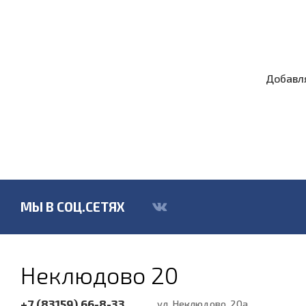
Добавля
МЫ В СОЦ.СЕТЯХ
Неклюдово 20
+7 (83159) 66-8-33
ул. Неклюдово, 20а