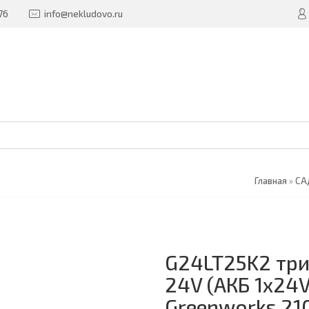
76
info@nekludovo.ru
Главная
»
СА
G24LT25K2 тр
24V (АКБ 1х24V
Greenworks 21