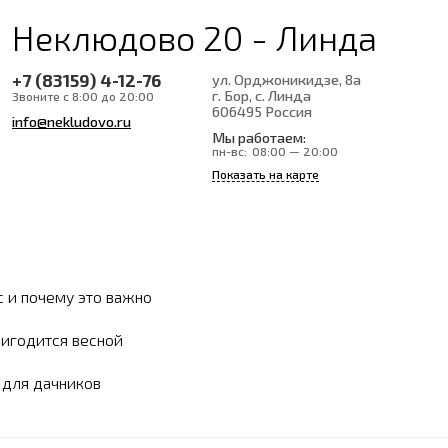
Неклюдово 20 - Линда
+7 (83159) 4-12-76
ул. Орджоникидзе, 8а
г. Бор, с. Линда
Звоните с 8:00 до 20:00
606495
Россия
info@nekludovo.ru
Мы работаем:
пн-вс:
08:00 — 20:00
Показать на карте
с и почему это важно
ригодится весной
ы для дачников