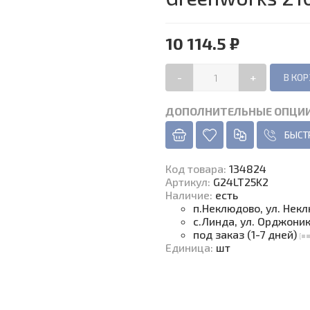
10 114.5 ₽
-
+
ДОПОЛНИТЕЛЬНЫЕ ОПЦИ
БЫСТ
Код товара
:
134824
Артикул:
G24LT25K2
Наличие
:
есть
п.Неклюдово, ул. Нек
с.Линда, ул. Орджони
под заказ (1-7 дней)
Единица
:
шт