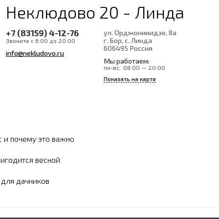
Неклюдово 20 - Линда
+7 (83159) 4-12-76
ул. Орджоникидзе, 8а
г. Бор, с. Линда
Звоните с 8:00 до 20:00
606495
Россия
info@nekludovo.ru
Мы работаем:
пн-вс:
08:00 — 20:00
Показать на карте
с и почему это важно
ригодится весной
ы для дачников