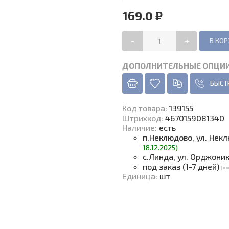
169.0 ₽
-
+
ДОПОЛНИТЕЛЬНЫЕ ОПЦИ
БЫСТ
Код товара
:
139155
Штрихкод:
4670159081340
Наличие
:
есть
п.Неклюдово, ул. Нек
18.12.2025)
с.Линда, ул. Орджони
под заказ (1-7 дней)
Единица
:
шт