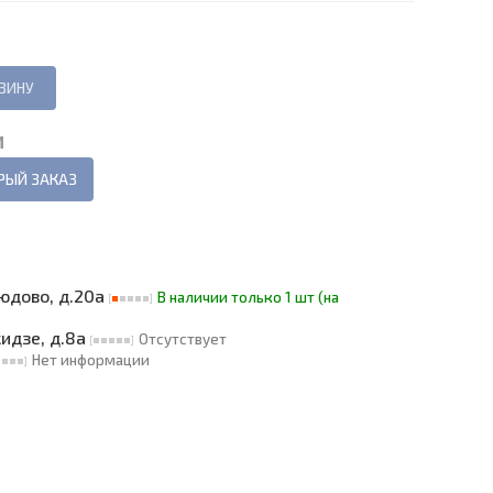
И
РЫЙ ЗАКАЗ
людово, д.20а
В наличии только 1 шт (на
кидзе, д.8а
Отсутствует
Нет информации