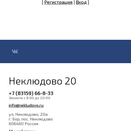
[
Регистрация
|
Вход
]
Неклюдово 20
+7 (83159) 66-8-33
Звоните с 8:00 до 20:00
info@nekludovo.ru
ул. Неклюдово, 20а
г. Бор, пос. Неклюдово
606460
Россия