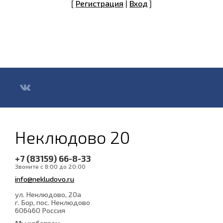
[
Регистрация
|
Вход
]
Неклюдово 20
+7 (83159) 66-8-33
Звоните с 8:00 до 20:00
info@nekludovo.ru
ул. Неклюдово, 20а
г. Бор, пос. Неклюдово
606460
Россия