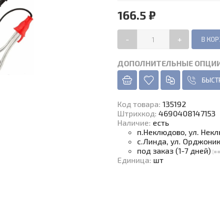
166.5 ₽
-
+
ДОПОЛНИТЕЛЬНЫЕ ОПЦИ
БЫСТ
Код товара
:
135192
Штрихкод:
4690408147153
Наличие
:
есть
п.Неклюдово, ул. Нек
с.Линда, ул. Орджони
под заказ (1-7 дней)
Единица
:
шт