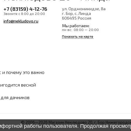
+7 (83159) 4-12-76
ул. Орджоникидзе, 8а
г. Бор, с. Линда
Звоните с 8:00 до 20:00
606495
Россия
info@nekludovo.ru
Мы работаем:
пн-вс:
08:00 — 20:00
Показать на карте
с и почему это важно
ригодится весной
ы для дачников
© 2006—2026 Магазин Неклюдово 20, г. Бор Нижегородск
омфортной работы пользователя. Продолжая просмотр