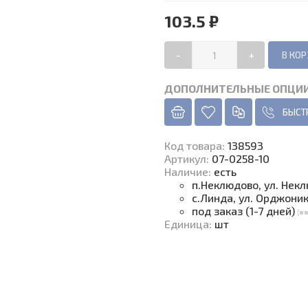
103.5 ₽
-
+
ДОПОЛНИТЕЛЬНЫЕ ОПЦИ
БЫСТ
Код товара
:
138593
Артикул:
07-0258-10
Наличие
:
есть
п.Неклюдово, ул. Нек
с.Линда, ул. Орджони
под заказ (1-7 дней)
Единица
:
шт