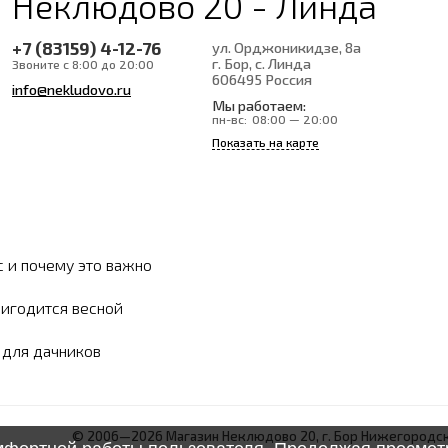
Неклюдово 20 - Линда
+7 (83159) 4-12-76
ул. Орджоникидзе, 8а
г. Бор, с. Линда
Звоните с 8:00 до 20:00
606495
Россия
info@nekludovo.ru
Мы работаем:
пн-вс:
08:00 — 20:00
Показать на карте
с и почему это важно
ригодится весной
ы для дачников
© 2006—2026 Магазин Неклюдово 20, г. Бор Нижегородск