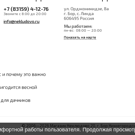
+7 (83159) 4-12-76
ул. Орджоникидзе, 8а
г. Бор, с. Линда
Звоните с 8:00 до 20:00
606495
Россия
info@nekludovo.ru
Мы работаем:
пн-вс:
08:00 — 20:00
Показать на карте
с и почему это важно
ригодится весной
ы для дачников
© 2006—2026 Магазин Неклюдово 20, г. Бор Нижегородск
омфортной работы пользователя. Продолжая просмотр