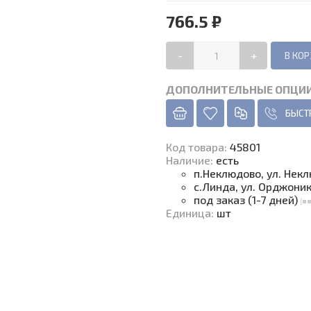
766.5 ₽
-
+
ДОПОЛНИТЕЛЬНЫЕ ОПЦИ
БЫСТ
Код товара
:
45801
Наличие
:
есть
п.Неклюдово, ул. Нек
с.Линда, ул. Орджони
под заказ (1-7 дней)
Единица
:
шт