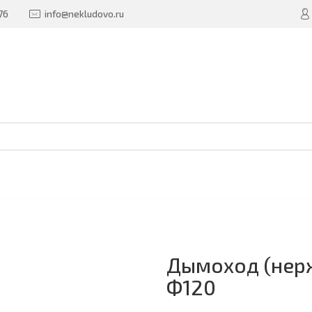
76
info@nekludovo.ru
Дымоход (нерж
Ф120