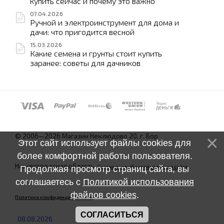
купить сейчас и почему это важно
07.04.2026
Ручной и электроинструмент для дома и
дачи: что пригодится весной
15.03.2026
Какие семена и грунты стоит купить
заранее: советы для дачников
© 2006—2026 Магазин Неклюдово 20, г. Бор
Этот сайт использует файлы cookies для
более комфортной работы пользователя.
Нижегородская область.
Соглашение об использовании сайта
Продолжая просмотр страниц сайта, вы
соглашаетесь с
Политикой использования
файлов cookies
.
Политика конфиденциальности
СОГЛАСИТЬСЯ
08.08.2026