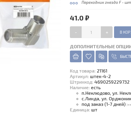
Переходник гнездо F - шт
41.0 ₽
-
+
ДОПОЛНИТЕЛЬНЫЕ ОПЦИ
БЫСТ
Код товара
:
21161
Артикул:
штек-4-2
Штрихкод:
4690259229732
Наличие
:
есть
п.Неклюдово, ул. Нек
с.Линда, ул. Орджони
под заказ (1-7 дней)
Единица
:
шт