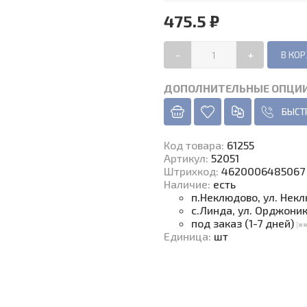
475.5 ₽
-
+
ДОПОЛНИТЕЛЬНЫЕ ОПЦИ
БЫСТ
Код товара
:
61255
Артикул:
52051
Штрихкод:
4620006485067
Наличие
:
есть
п.Неклюдово, ул. Нек
с.Линда, ул. Орджони
под заказ (1-7 дней)
Единица
:
шт