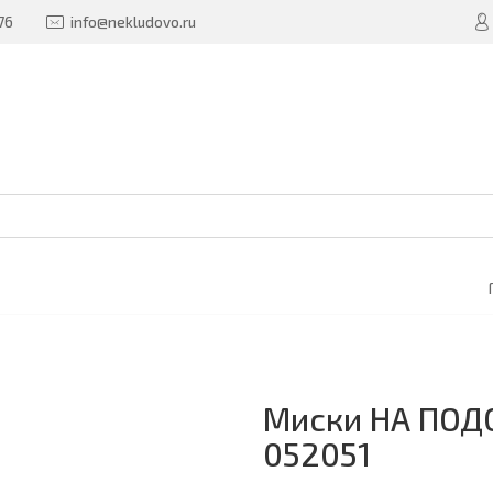
76
info@nekludovo.ru
Миски НА ПОДС
052051