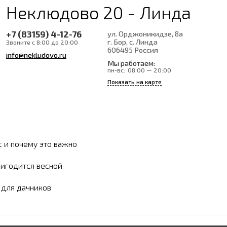
Неклюдово 20 - Линда
+7 (83159) 4-12-76
ул. Орджоникидзе, 8а
г. Бор, с. Линда
Звоните с 8:00 до 20:00
606495
Россия
info@nekludovo.ru
Мы работаем:
пн-вс:
08:00 — 20:00
Показать на карте
с и почему это важно
ригодится весной
ы для дачников