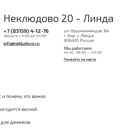
Неклюдово 20 - Линда
+7 (83159) 4-12-76
ул. Орджоникидзе, 8а
г. Бор, с. Линда
Звоните с 8:00 до 20:00
606495
Россия
info@nekludovo.ru
Мы работаем:
пн-вс:
08:00 — 20:00
Показать на карте
с и почему это важно
ригодится весной
ы для дачников