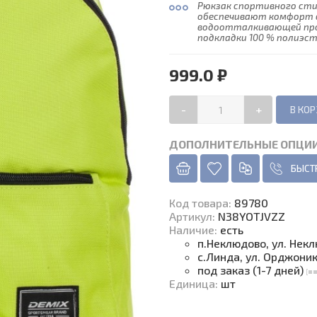
Рюкзак спортивного стил
обеспечивают комфорт в
водоотталкивающей про
подкладки 100 % полиэст
999.0 ₽
-
+
ДОПОЛНИТЕЛЬНЫЕ ОПЦИ
БЫСТ
Код товара
:
89780
Артикул:
N38YOTJVZZ
Наличие
:
есть
п.Неклюдово, ул. Нек
с.Линда, ул. Орджони
под заказ (1-7 дней)
Единица
:
шт