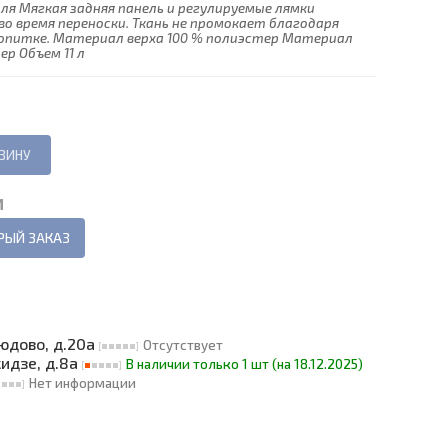
я Мягкая задняя панель и регулируемые лямки
о время переноски. Ткань не промокает благодаря
питке. Материал верха 100 % полиэстер Материал
ер Объем 11 л
И
РЫЙ ЗАКАЗ
людово, д.20а
Отсутствует
кидзе, д.8а
В наличии только 1 шт (на 18.12.2025)
Нет информации