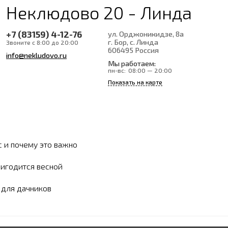
Неклюдово 20 - Линда
+7 (83159) 4-12-76
ул. Орджоникидзе, 8а
г. Бор, с. Линда
Звоните с 8:00 до 20:00
606495
Россия
info@nekludovo.ru
Мы работаем:
пн-вс:
08:00 — 20:00
Показать на карте
с и почему это важно
ригодится весной
ы для дачников