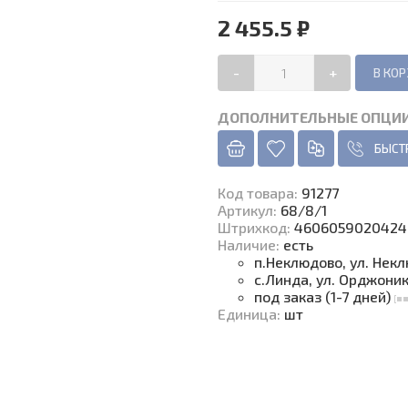
2 455.5 ₽
-
+
ДОПОЛНИТЕЛЬНЫЕ ОПЦИ
БЫСТ
Код товара
:
91277
Артикул:
68/8/1
Штрихкод:
4606059020424
Наличие
:
есть
п.Неклюдово, ул. Нек
с.Линда, ул. Орджони
под заказ (1-7 дней)
Единица
:
шт