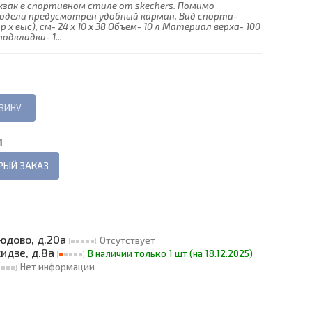
зак в спортивном стиле от skechers. Помимо
модели предусмотрен удобный карман. Вид спорта-
 х выс), см- 24 х 10 х 38 Объем- 10 л Материал верха- 100
дкладки- 1...
И
РЫЙ ЗАКАЗ
людово, д.20а
Отсутствует
кидзе, д.8а
В наличии только 1 шт (на 18.12.2025)
Нет информации