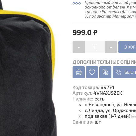
Практичный и легкий рюк
основного отделения в 
Тренинг Размеры (дл х шир
% полиэстер Материал по
999.0 ₽
-
+
ДОПОЛНИТЕЛЬНЫЕ ОПЦИ
БЫСТ
Код товара
:
89774
Артикул:
4VNAXJSZEK
Наличие
:
есть
п.Неклюдово, ул. Нек
с.Линда, ул. Орджони
под заказ (1-7 дней)
Единица
:
шт