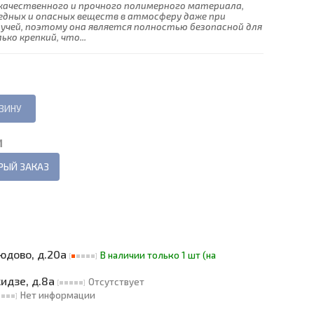
 качественного и прочного полимерного материала,
едных и опасных веществ в атмосферу даже при
учей, поэтому она является полностью безопасной для
ко крепкий, что...
И
РЫЙ ЗАКАЗ
людово, д.20а
В наличии только 1 шт (на
кидзе, д.8а
Отсутствует
Нет информации