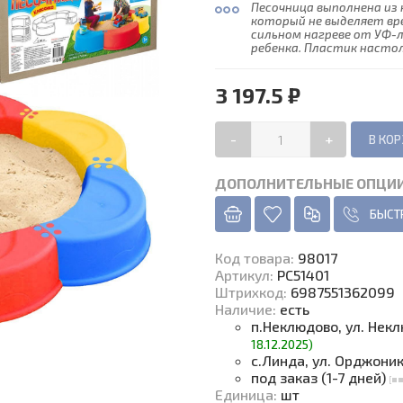
Песочница выполнена из
который не выделяет вр
сильном нагреве от УФ-л
ребенка. Пластик настоль
3 197.5 ₽
-
+
ДОПОЛНИТЕЛЬНЫЕ ОПЦИ
БЫСТ
Код товара
:
98017
Артикул:
РС51401
Штрихкод:
6987551362099
Наличие
:
есть
п.Неклюдово, ул. Нек
18.12.2025)
с.Линда, ул. Орджони
под заказ (1-7 дней)
Единица
:
шт