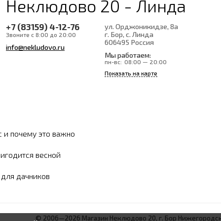
Неклюдово 20 - Линда
+7 (83159) 4-12-76
ул. Орджоникидзе, 8а
г. Бор, с. Линда
Звоните с 8:00 до 20:00
606495
Россия
info@nekludovo.ru
Мы работаем:
пн-вс:
08:00 — 20:00
Показать на карте
с и почему это важно
ригодится весной
ы для дачников
© 2006—2026 Магазин Неклюдово 20, г. Бор Нижегородск