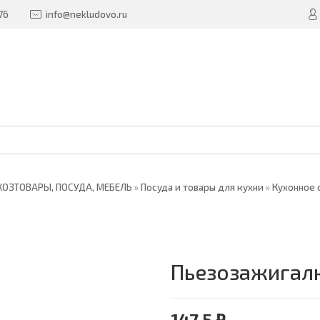
76
info@nekludovo.ru
ХОЗТОВАРЫ, ПОСУДА, МЕБЕЛЬ
»
Посуда и товары для кухни
»
Кухонное 
Пьезозажигалк
147.5 ₽