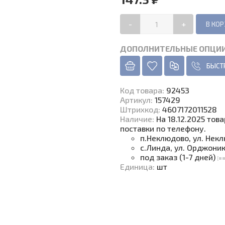
-
+
ДОПОЛНИТЕЛЬНЫЕ ОПЦИ
БЫСТ
Код товара
:
92453
Артикул:
157429
Штрихкод:
4607172011528
Наличие
:
На 18.12.2025 тов
поставки по телефону.
п.Неклюдово, ул. Нек
с.Линда, ул. Орджони
под заказ (1-7 дней)
Единица
:
шт