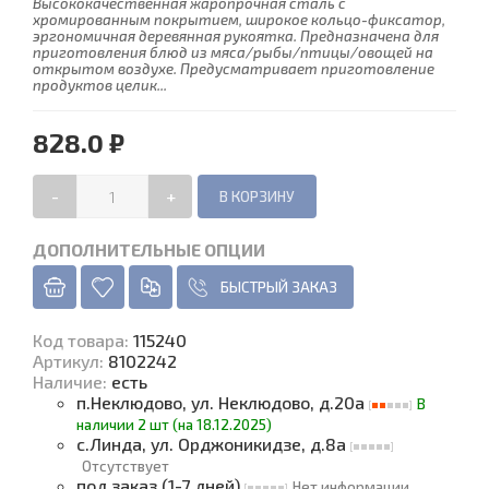
Высококачественная жаропрочная сталь с
хромированным покрытием, широкое кольцо-фиксатор,
эргономичная деревянная рукоятка. Предназначена для
приготовления блюд из мяса/рыбы/птицы/овощей на
открытом воздухе. Предусматривает приготовление
продуктов целик...
828.0 ₽
-
+
ДОПОЛНИТЕЛЬНЫЕ ОПЦИИ
БЫСТРЫЙ ЗАКАЗ
Код товара
:
115240
Артикул:
8102242
Наличие
:
есть
п.Неклюдово, ул. Неклюдово, д.20а
В
наличии 2 шт (на 18.12.2025)
с.Линда, ул. Орджоникидзе, д.8а
Отсутствует
под заказ (1-7 дней)
Нет информации