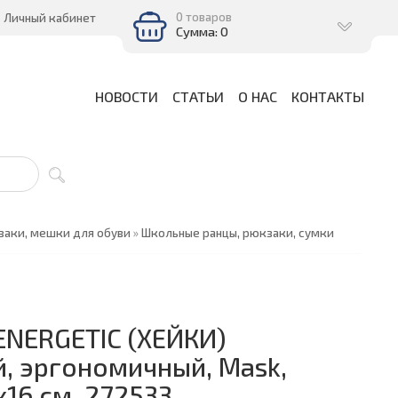
0 товаров
Личный кабинет
Сумма: 0
НОВОСТИ
СТАТЬИ
О НАС
КОНТАКТЫ
заки, мешки для обуви
»
Школьные ранцы, рюкзаки, сумки
 ENERGETIC (ХЕЙКИ)
, эргономичный, Mask,
16 см, 272533