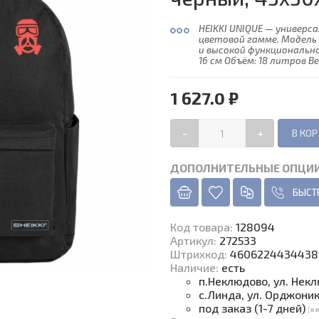
HEIKKI UNIQUE — универс
цветовой гамме. Модель
и высокой функционально
16 см Объём: 18 литров Вес:
1 627.0 ₽
-
+
ДОПОЛНИТЕЛЬНЫЕ ОПЦИ
БЫСТ
Код товара
:
128094
Артикул:
272533
Штрихкод:
4606224434438
Наличие
:
есть
п.Неклюдово, ул. Нек
с.Линда, ул. Орджони
под заказ (1-7 дней)