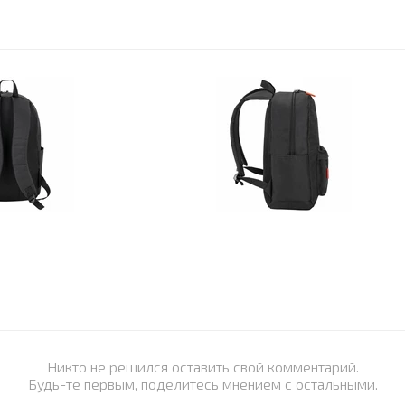
Никто не решился оставить свой комментарий.
Будь-те первым, поделитесь мнением с остальными.