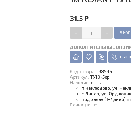
31.5 ₽
-
+
ДОПОЛНИТЕЛЬНЫЕ ОПЦИ
БЫСТ
Код товара
:
138596
Артикул:
ТУ10-5кр
Наличие
:
есть
п.Неклюдово, ул. Нек
с.Линда, ул. Орджони
под заказ (1-7 дней)
Единица
:
шт