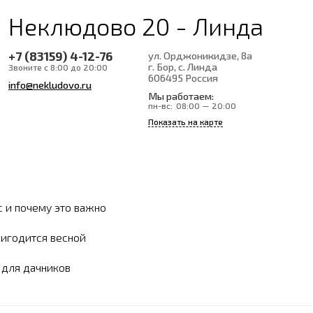
Неклюдово 20 - Линда
+7 (83159) 4-12-76
ул. Орджоникидзе, 8а
г. Бор, с. Линда
Звоните с 8:00 до 20:00
606495
Россия
info@nekludovo.ru
Мы работаем:
пн-вс:
08:00 — 20:00
Показать на карте
с и почему это важно
ригодится весной
ы для дачников