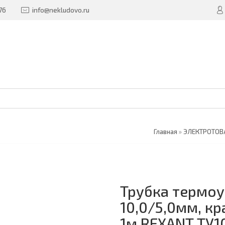
76
info@nekludovo.ru
Главная
»
ЭЛЕКТРОТО
Трубка термоу
10,0/5,0мм, кр
1м REXANT ТУ1