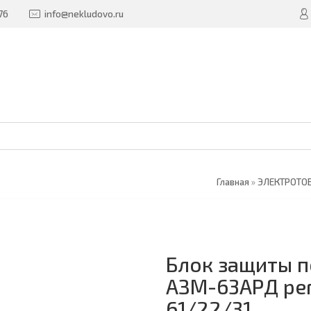
76
info@nekludovo.ru
Главная
»
ЭЛЕКТРОТО
Блок защиты п
АЗМ-63АРД рег
61/22/31