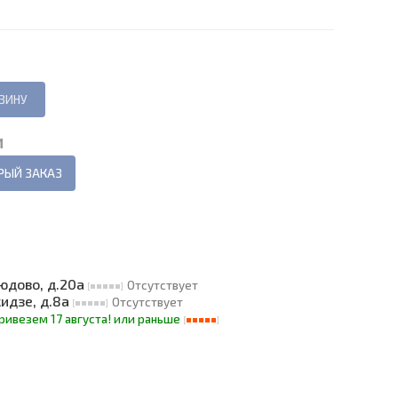
И
РЫЙ ЗАКАЗ
людово, д.20а
Отсутствует
кидзе, д.8а
Отсутствует
ривезем
17 августа! или раньше