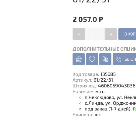
2 057.0 ₽
-
+
ДОПОЛНИТЕЛЬНЫЕ ОПЦИ
БЫСТ
Код товара
:
135685
Артикул:
61/22/31
Штрихкод:
4606059043836
Наличие
:
есть
п.Неклюдово, ул. Нек
с.Линда, ул. Орджони
под заказ (1-7 дней)
П
Единица
:
шт