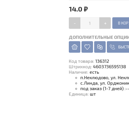
14.0 ₽
-
+
ДОПОЛНИТЕЛЬНЫЕ ОПЦИ
БЫСТ
Код товара
:
136312
Штрихкод:
4603736595138
Наличие
:
есть
п.Неклюдово, ул. Нек
с.Линда, ул. Орджони
под заказ (1-7 дней)
Единица
:
шт