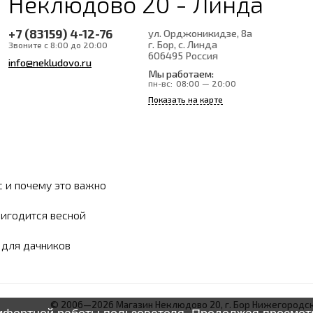
Неклюдово 20 - Линда
+7 (83159) 4-12-76
ул. Орджоникидзе, 8а
г. Бор, с. Линда
Звоните с 8:00 до 20:00
606495
Россия
info@nekludovo.ru
Мы работаем:
пн-вс:
08:00 — 20:00
Показать на карте
с и почему это важно
ригодится весной
ы для дачников
© 2006—2026 Магазин Неклюдово 20, г. Бор Нижегородск