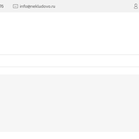
76
info@nekludovo.ru