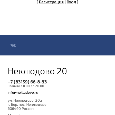
[
Регистрация
|
Вход
]
Неклюдово 20
+7 (83159) 66-8-33
Звоните с 8:00 до 20:00
info@nekludovo.ru
ул. Неклюдово, 20а
г. Бор, пос. Неклюдово
606460
Россия