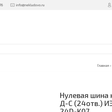
76
info@nekludovo.ru
Главная
»
Нулевая шина 
Д-С (24отв.) И
24D-K07