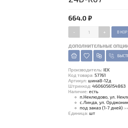
664.0 ₽
-
+
ДОПОЛНИТЕЛЬНЫЕ ОПЦИ
БЫСТ
Производитель
:
IEK
Код товара
:
57761
Артикул:
шина8-12д
Штрихкод:
4606056154863
Наличие
:
есть
п.Неклюдово, ул. Нек
с.Линда, ул. Орджони
под заказ (1-7 дней)
Единица
:
шт