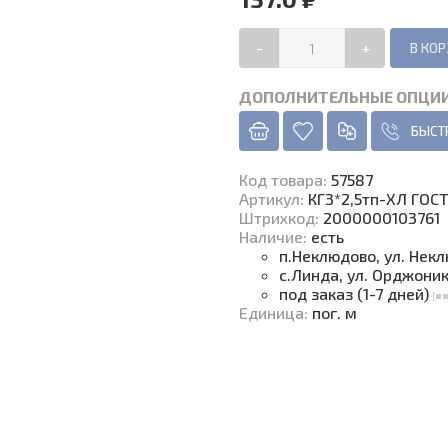
-
+
ДОПОЛНИТЕЛЬНЫЕ ОПЦИ
БЫСТ
Код товара
:
57587
Артикул:
КГ3*2,5тп-ХЛ ГОС
Штрихкод:
2000000103761
Наличие
:
есть
п.Неклюдово, ул. Нек
с.Линда, ул. Орджони
под заказ (1-7 дней)
Единица
:
пог. м