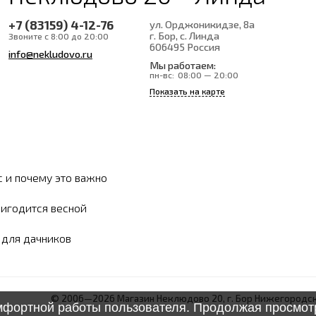
+7 (83159) 4-12-76
ул. Орджоникидзе, 8а
г. Бор, с. Линда
Звоните с 8:00 до 20:00
606495
Россия
info@nekludovo.ru
Мы работаем:
пн-вс:
08:00 — 20:00
Показать на карте
с и почему это важно
ригодится весной
ы для дачников
© 2006—2026 Магазин Неклюдово 20, г. Бор Нижегородск
омфортной работы пользователя. Продолжая просмотр