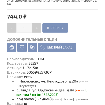
элементами, выполнены из трудногорючих материалов.
Пи
744.0 ₽
-
+
ДОПОЛНИТЕЛЬНЫЕ ОПЦИИ
БЫСТРЫЙ ЗАКАЗ
Производитель
:
TDM
Код товара
:
57557
Артикул:
U-3e-5m
Штрихкод:
5055945573671
Наличие
:
есть
п.Неклюдово, ул. Неклюдово, д.20а
Отсутствует
с.Линда, ул. Орджоникидзе, д.8а
В
наличии 3 шт (на 18.12.2025)
под заказ (1-7 дней)
Нет информации
Единица
:
шт