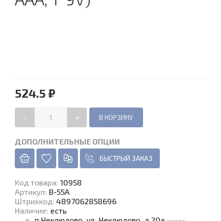
524.5 ₽
-
+
ДОПОЛНИТЕЛЬНЫЕ ОПЦИИ
БЫСТРЫЙ ЗАКАЗ
Код товара
:
10958
Артикул:
B-55A
Штрихкод:
4897062858696
Наличие
:
есть
п.Неклюдово, ул. Неклюдово, д.20а