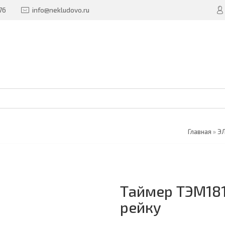
76
info@nekludovo.ru
Главная
»
Э
Таймер ТЭМ181 
рейку