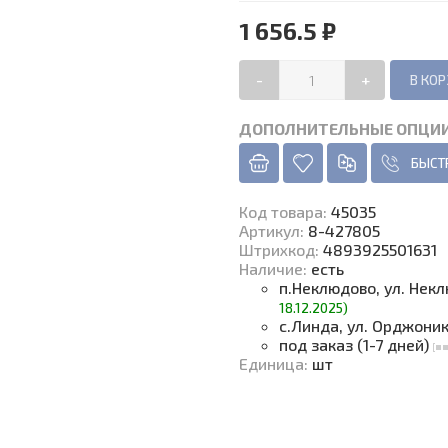
1 656.5 ₽
-
+
ДОПОЛНИТЕЛЬНЫЕ ОПЦИ
БЫСТ
Код товара
:
45035
Артикул:
8-427805
Штрихкод:
4893925501631
Наличие
:
есть
п.Неклюдово, ул. Нек
18.12.2025)
с.Линда, ул. Орджони
под заказ (1-7 дней)
Единица
:
шт