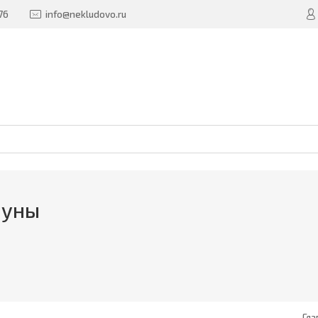
76
info@nekludovo.ru
ауны
Гла