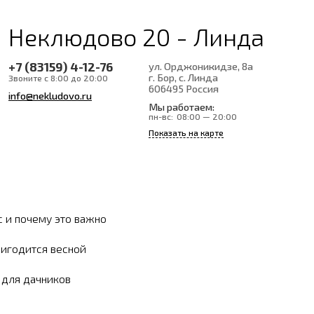
Неклюдово 20 - Линда
+7 (83159) 4-12-76
ул. Орджоникидзе, 8а
г. Бор, с. Линда
Звоните с 8:00 до 20:00
606495
Россия
info@nekludovo.ru
Мы работаем:
пн-вс:
08:00 — 20:00
Показать на карте
с и почему это важно
ригодится весной
ы для дачников