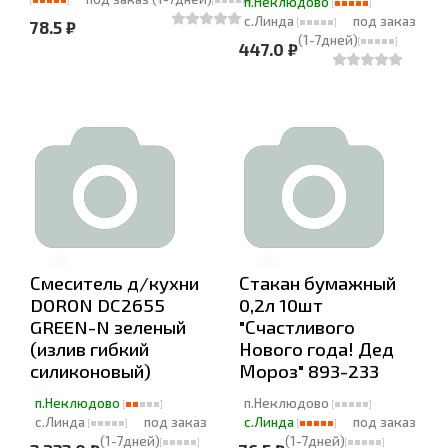
п.Неклюдово
с.Линда
под заказ
78.5 ₽
(1-7дней)
447.0 ₽
Смеситель д/кухни
Стакан бумажный
DORON DC2655
0,2л 10шт
GREEN-N зеленый
"Счастливого
(излив гибкий
Нового года! Дед
силиконовый)
Мороз" 893-233
п.Неклюдово
п.Неклюдово
с.Линда
под заказ
с.Линда
под заказ
(1-7дней)
(1-7дней)