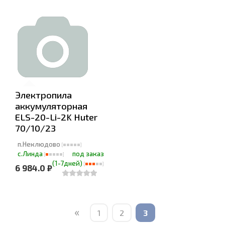
Электропила
аккумуляторная
ELS-20-Li-2K Huter
70/10/23
п.Неклюдово
с.Линда
под заказ
(1-7дней)
6 984.0 ₽
«
1
2
3