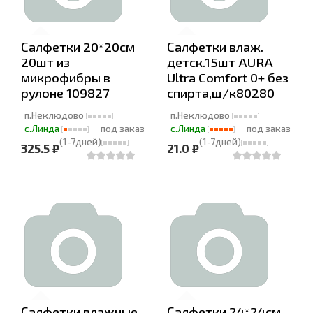
Салфетки 20*20см
Салфетки влаж.
20шт из
детск.15шт AURA
микрофибры в
Ultra Comfort 0+ без
рулоне 109827
спирта,ш/к80280
п.Неклюдово
п.Неклюдово
с.Линда
под заказ
с.Линда
под заказ
(1-7дней)
(1-7дней)
325.5 ₽
21.0 ₽
Салфетки влажные
Салфетки 24*24см