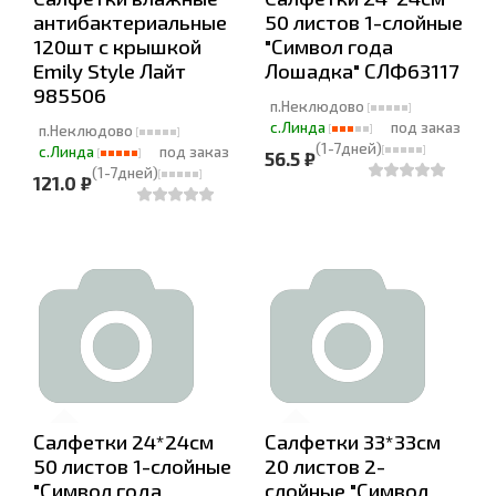
антибактериальные
50 листов 1-слойные
120шт с крышкой
"Символ года
Emily Style Лайт
Лошадка" СЛФ63117
985506
п.Неклюдово
с.Линда
под заказ
п.Неклюдово
(1-7дней)
с.Линда
под заказ
56.5 ₽
(1-7дней)
121.0 ₽
Салфетки 24*24см
Салфетки 33*33см
50 листов 1-слойные
20 листов 2-
"Символ года
слойные "Символ