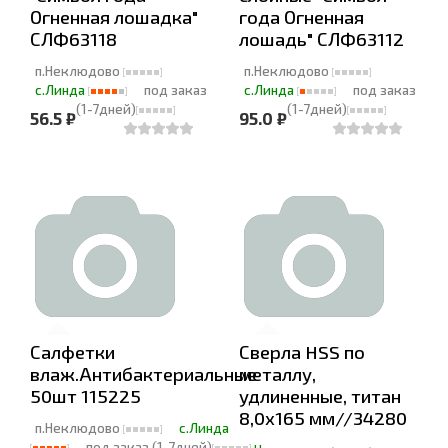
Огненная лошадка"
года Огненная
СЛФ63118
лошадь" СЛФ63112
п.Неклюдово
п.Неклюдово
с.Линда
под заказ
с.Линда
под заказ
(1-7дней)
(1-7дней)
56.5 ₽
95.0 ₽
Салфетки
Сверла HSS по
влаж.Антибактериальные
металлу,
50шт 115225
удлиненные, титан
8,0х165 мм//34280
п.Неклюдово
с.Линда
под заказ (1-7дней)