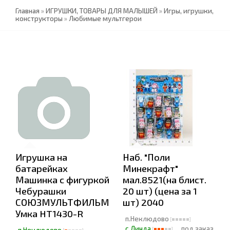
Главная
»
ИГРУШКИ, ТОВАРЫ ДЛЯ МАЛЫШЕЙ
»
Игры, игрушки,
конструкторы
»
Любимые мультгерои
Игрушка на
Наб. "Поли
батарейках
Минекрафт"
Машинка с фигуркой
мал.8521(на блист.
Чебурашки
20 шт) (цена за 1
СОЮЗМУЛЬТФИЛЬМ
шт) 2040
Умка HT1430-R
п.Неклюдово
с.Линда
под заказ