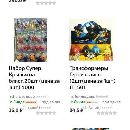
290.0 ₽
Набор Супер
Трансформеры
Крылья на
Герои в дисп.
блист.20шт (цена за
12шт(цена за 1шт)
1шт) 4000
JT1501
п.Неклюдово
п.Неклюдово
с.Линда
под заказ
с.Линда
под заказ
(1-7дней)
(1-7дней)
36.0 ₽
84.5 ₽