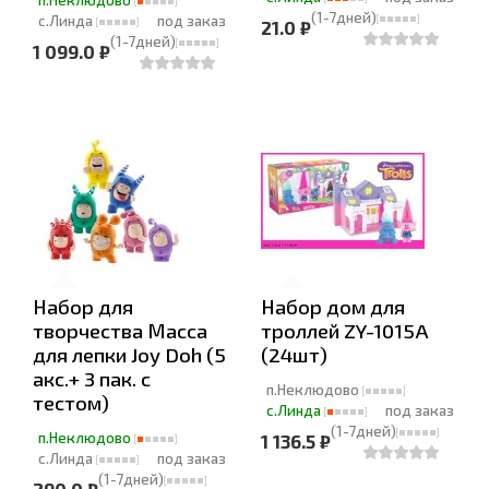
п.Неклюдово
(1-7дней)
с.Линда
под заказ
21.0 ₽
(1-7дней)
1 099.0 ₽
Набор для
Набор дом для
творчества Масса
троллей ZY-1015A
для лепки Joy Doh (5
(24шт)
акс.+ 3 пак. с
п.Неклюдово
тестом)
с.Линда
под заказ
(1-7дней)
п.Неклюдово
1 136.5 ₽
с.Линда
под заказ
(1-7дней)