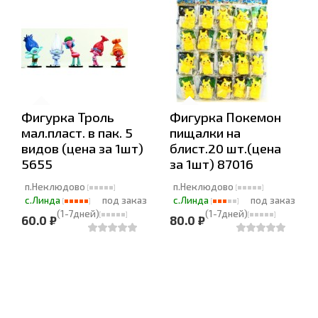
Фигурка Троль
Фигурка Покемон
мал.пласт. в пак. 5
пищалки на
видов (цена за 1шт)
блист.20 шт.(цена
5655
за 1шт) 87016
п.Неклюдово
п.Неклюдово
с.Линда
под заказ
с.Линда
под заказ
(1-7дней)
(1-7дней)
60.0 ₽
80.0 ₽