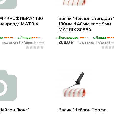
"МИКРОФИБРА", 180
Валик "Нейлон Стандарт
лиакрил// MATRIX
180мм d 40мм ворс 9мм
MATRIX 80884
во
с.Линда
п.Неклюдово
с.Линда
208.0 ₽
под заказ (1-7дней)
под заказ (1-7дней)
Нейлон Люкс"
Валик "Нейлон Профи