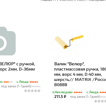
ВЕЛЮР" с ручкой,
Валик "Велюр",
ворс 2мм, D-36мм
пластмассовая ручка, 18
мм, ворс 4 мм, D 40 мм,
шерсть// MATRIX /Росс
во
с.Линда
80888
под заказ (1-7дней)
п.Неклюдово
с.Линда
211.5 ₽
под заказ (1-7дней)