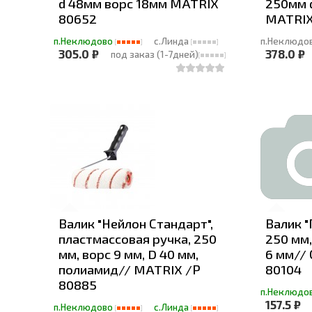
d 48мм ворс 18мм MATRIX
250мм 
80652
MATRIX
п.Неклюдово
с.Линда
п.Неклюдо
305.0 ₽
378.0 ₽
под заказ (1-7дней)
Валик "Нейлон Стандарт",
Валик "
пластмассовая ручка, 250
250 мм,
мм, ворс 9 мм, D 40 мм,
6 мм//
полиамид// MATRIX /Р
80104
80885
п.Неклюдо
157.5 ₽
п.Неклюдово
с.Линда