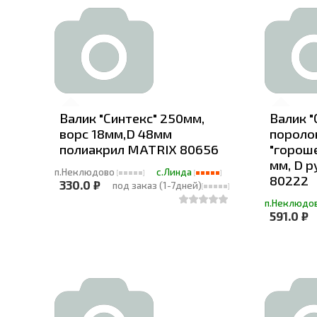
Валик "Синтекс" 250мм,
Валик 
ворс 18мм,D 48мм
поролон
полиакрил MATRIX 80656
"гороше
мм, D р
п.Неклюдово
с.Линда
80222
330.0 ₽
под заказ (1-7дней)
п.Неклюдо
591.0 ₽