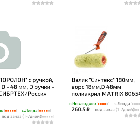
ПОРОЛОН" с ручкой,
Валик "Синтекс" 180мм,
 D - 48 мм, D ручки -
ворс 18мм,D 48мм
 СИБРТЕХ/Россия
полиакрил MATRIX 8065
п.Неклюдово
с.Линда
260.5 ₽
под заказ (1-7дней)
во
с.Линда
под заказ (1-7дней)