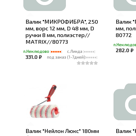
Валик "МИКРОФИБРА", 250
Валик 
мм, ворс 12 мм, D 48 мм, D
мм, по
ручки 8 мм, полиэстер//
80772
MATRIX//80773
п.Неклюдо
282.0 ₽
п.Неклюдово
с.Линда
331.0 ₽
под заказ (1-7дней)
Валик "Нейлон Люкс" 180мм
Валик "