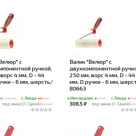
Велюр" с
Валик "Велюр" с
мпонентной ручкой,
двухкомпонентной ручко
 ворс 4 мм, D - 44
250 мм, ворс 4 мм, D - 44
учки - 6 мм, шерсть/
мм, D ручки - 6 мм, шерс
80663
во
с.Линда
п.Неклюдово
с.Линда
308.5 ₽
под заказ (1-7дней)
под заказ (1-7дней)