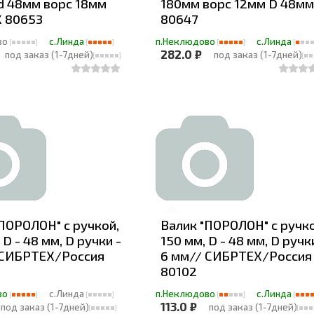
d 48мм ворс 18мм
180мм ворс 12мм D 48м
 80653
80647
во
с.Линда
п.Неклюдово
с.Линда
282.0 ₽
под заказ (1-7дней)
под заказ (1-7дней)
ПОРОЛОН" с ручкой,
Валик "ПОРОЛОН" с ручко
 D - 48 мм, D ручки -
150 мм, D - 48 мм, D ручк
 СИБРТЕХ/Россия
6 мм// СИБРТЕХ/Россия
80102
во
с.Линда
п.Неклюдово
с.Линда
113.0 ₽
под заказ (1-7дней)
под заказ (1-7дней)