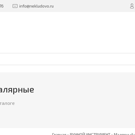
76
info@nekludovo.ru
алярные
талоге
Главная
»
РУЧНОЙ ИНСТРУМЕНТ
»
Малярный 