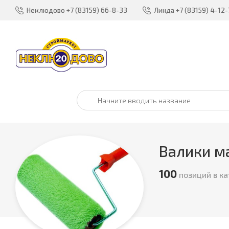
Неклюдово
+7 (83159) 66-8-33
Линда
+7 (83159) 4-12-
Валики м
100
позиций в ка