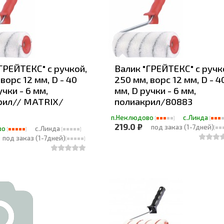
ГРЕЙТЕКС" с ручкой,
Валик "ГРЕЙТЕКС" с ручк
 ворс 12 мм, D - 40
250 мм, ворс 12 мм, D - 4
учки - 6 мм,
мм, D ручки - 6 мм,
рил// MATRIX/
полиакрил/80883
п.Неклюдово
с.Линда
219.0 ₽
под заказ (1-7дней)
во
с.Линда
под заказ (1-7дней)