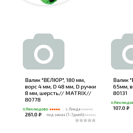
Валик "ВЕЛЮР", 180 мм,
Валик "
ворс 4 мм, D 48 мм, D ручки
65мм, 
8 мм, шерсть// MATRIX//
80131
80778
п.Неклюдо
107.0 ₽
п.Неклюдово
с.Линда
261.0 ₽
под заказ (1-7дней)