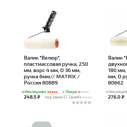
Валик "Велюр",
Валик "
пластмассовая ручка, 250
двухко
мм, ворс 4 мм, D 36 мм,
180 мм,
ручка 6мм// MATRIX /
мм, D р
Россия 80889
80662
п.Неклюдово
с.Линда
п.Неклюдо
248.5 ₽
276.0 ₽
под заказ (1-7дней)