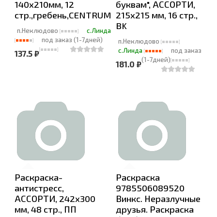
140х210мм, 12
буквам", АССОРТИ,
стр.,гребень,CENTRUM
215х215 мм, 16 стр.,
BK
п.Неклюдово
с.Линда
под заказ (1-7дней)
п.Неклюдово
с.Линда
под заказ
137.5 ₽
(1-7дней)
181.0 ₽
Раскраска-
Раскраска
антистресс,
9785506089520
АССОРТИ, 242х300
Винкс. Неразлучные
мм, 48 стр., ПП
друзья. Раскраска