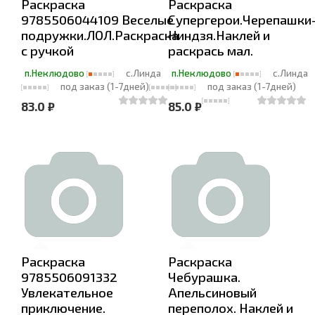
Раскраска
Раскраска
9785506044109 Веселые
Супергерои.Черепашки
подружки.ЛОЛ.Раскраска
Ниндзя.Наклей и
с ручкой
раскрась мал.
п.Неклюдово
с.Линда
п.Неклюдово
с.Линда
под заказ (1-7дней)
под заказ (1-7дней)
83.0 ₽
85.0 ₽
Раскраска
Раскраска
9785506091332
Чебурашка.
Увлекательное
Апельсиновый
приключение.
переполох. Наклей и