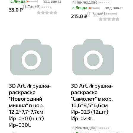
с.Линда
под заказ
п.Неклюдово
(1-7дней)
с.Линда
под заказ
35.0 ₽
(1-7дней)
215.0 ₽
3D Art.Игрушка-
3D Art.Игрушка-
раскраска
раскраска
"Новогодний
"Самолет" в кор.
мишка" в кор.
16,6*8,5*6,6см
12,2*7,7*7,7см
Ир-023 (12шт)
Ир-030 (6шт)
Ир-023L
Ир-030L
п.Неклюдово