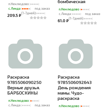
бомбическая
п.Неклюдово
с.Линда
под заказ
п.Неклюдово
(1-7дней)
с.Линда
под заказ
209.5 ₽
(1-7дней)
61.0 ₽
Раскраска
Раскраска
9785506090250
9785506092643
Верные друзья.
День рождения
БАРБОСКИНЫ
мамы. Чудо-
раскраска
п.Неклюдово
с.Линда
под заказ
п.Неклюдово