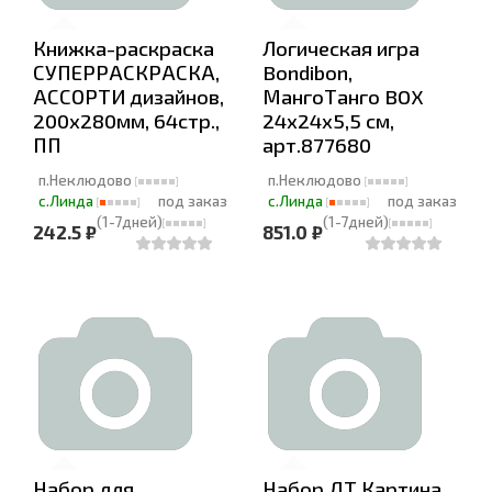
Книжка-раскраска
Логическая игра
СУПЕРРАСКРАСКА,
Bondibon,
АССОРТИ дизайнов,
МангоТанго BOX
200х280мм, 64стр.,
24x24x5,5 см,
ПП
арт.877680
п.Неклюдово
п.Неклюдово
с.Линда
под заказ
с.Линда
под заказ
(1-7дней)
(1-7дней)
242.5 ₽
851.0 ₽
Набор для
Набор ДТ Картина