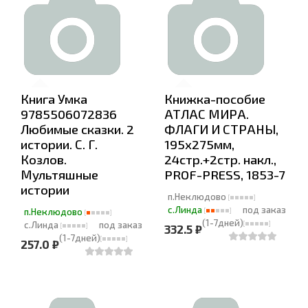
Книга Умка
Книжка-пособие
9785506072836
АТЛАС МИРА.
Любимые сказки. 2
ФЛАГИ И СТРАНЫ,
истории. С. Г.
195х275мм,
Козлов.
24стр.+2стр. накл.,
Мультяшные
PROF-PRESS, 1853-7
истории
п.Неклюдово
с.Линда
под заказ
п.Неклюдово
(1-7дней)
с.Линда
под заказ
332.5 ₽
(1-7дней)
257.0 ₽