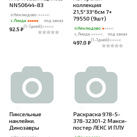
NN50644-83
коллекция
21,5*33*6см 7+
п.Неклюдово
79550 (9шт)
с.Линда
под заказ
(1-7дней)
п.Неклюдово
92.5 ₽
с.Линда
под заказ
(1-7дней)
497.0 ₽
Пиксельные
Раскраска 978-5-
наклейки.
378-32301-2 Макси-
Динозавры
постер ЛЕКС И ПЛУ