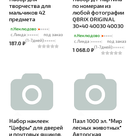
творчества для
по номерам из
мальчиков 42
любой фотографии
предмета
QBRIX ORIGINAL
30×40 40030 40030
п.Неклюдово
с.Линда
под заказ
п.Неклюдово
(1-7дней)
с.Линда
под заказ
187.0 ₽
(1-7дней)
1 068.0 ₽
Набор наклеек
Пазл 1000 эл. "Мир
"Цифры" для дверей
лесных животных"
и почтовых ящиков,
Авторская