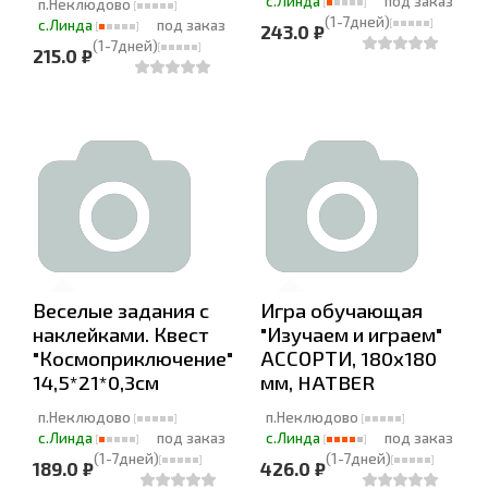
с.Линда
под заказ
п.Неклюдово
(1-7дней)
с.Линда
под заказ
243.0 ₽
(1-7дней)
215.0 ₽
Веселые задания с
Игра обучающая
наклейками. Квест
"Изучаем и играем"
"Космоприключение"
АССОРТИ, 180х180
14,5*21*0,3см
мм, HATBER
п.Неклюдово
п.Неклюдово
с.Линда
под заказ
с.Линда
под заказ
(1-7дней)
(1-7дней)
189.0 ₽
426.0 ₽