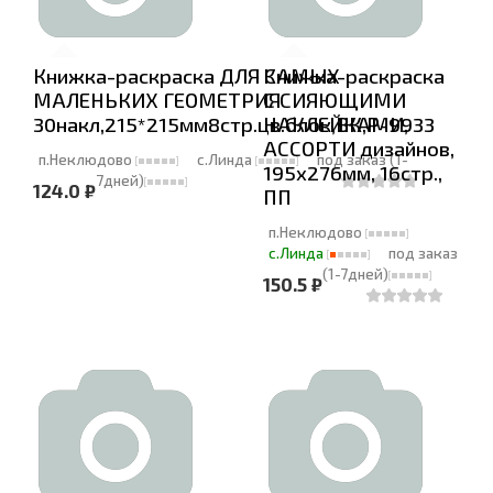
Книжка-раскраска ДЛЯ САМЫХ
Книжка-раскраска
МАЛЕНЬКИХ ГЕОМЕТРИЯ
С СИЯЮЩИМИ
30накл,215*215мм8стр.цв.блок,ВК,Р-9933
НАКЛЕЙКАМИ,
АССОРТИ дизайнов,
п.Неклюдово
с.Линда
под заказ (1-
195х276мм, 16стр.,
7дней)
124.0 ₽
ПП
п.Неклюдово
с.Линда
под заказ
(1-7дней)
150.5 ₽