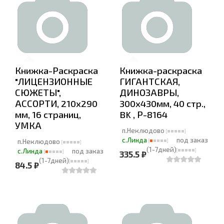
Книжка-Раскраска
Книжка-раскраска
"ЛИЦЕНЗИОННЫЕ
ГИГАНТСКАЯ,
СЮЖЕТЫ",
ДИНОЗАВРЫ,
АССОРТИ, 210х290
300х430мм, 40 стр.,
мм, 16 страниц,
BK , Р-8164
УМКА
п.Неклюдово
с.Линда
под заказ
п.Неклюдово
(1-7дней)
с.Линда
под заказ
335.5 ₽
(1-7дней)
84.5 ₽