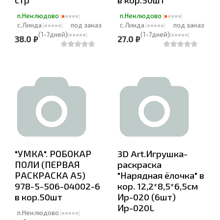
п.Неклюдово
п.Неклюдово
с.Линда
под заказ
с.Линда
под заказ
(1-7дней)
(1-7дней)
38.0 ₽
27.0 ₽
"УМКА". РОБОКАР
3D Art.Игрушка-
ПОЛИ (ПЕРВАЯ
раскраска
РАСКРАСКА А5)
"Нарядная ёлочка" в
978-5-506-04002-6
кор. 12,2*8,5*6,5см
в кор.50шт
Ир-020 (6шт)
Ир-020L
п.Неклюдово