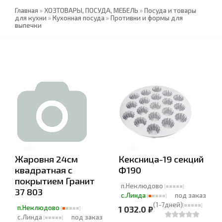
Главная
»
ХОЗТОВАРЫ, ПОСУДА, МЕБЕЛЬ
»
Посуда и товары
для кухни
»
Кухонная посуда
»
Противни и формы для
выпечки
Жаровня 24см
Кексница-19 секций
квадратная с
Ф190
покрытием Гранит
п.Неклюдово
37 803
с.Линда
под заказ
(1-7дней)
п.Неклюдово
1 032.0 ₽
с.Линда
под заказ