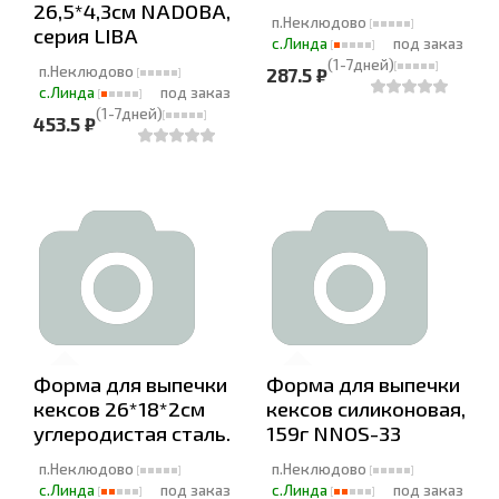
26,5*4,3см NADOBA,
п.Неклюдово
серия LIBA
с.Линда
под заказ
(1-7дней)
п.Неклюдово
287.5 ₽
с.Линда
под заказ
(1-7дней)
453.5 ₽
Форма для выпечки
Форма для выпечки
кексов 26*18*2см
кексов силиконовая,
углеродистая сталь.
159г NNOS-33
п.Неклюдово
п.Неклюдово
с.Линда
под заказ
с.Линда
под заказ