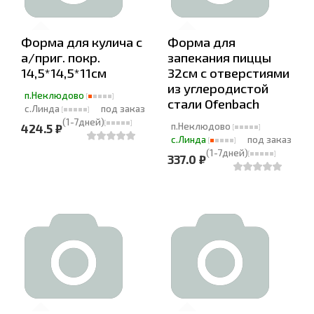
Форма для кулича с
Форма для
а/приг. покр.
запекания пиццы
14,5*14,5*11см
32см с отверстиями
из углеродистой
п.Неклюдово
стали Ofenbach
с.Линда
под заказ
(1-7дней)
п.Неклюдово
424.5 ₽
с.Линда
под заказ
(1-7дней)
337.0 ₽