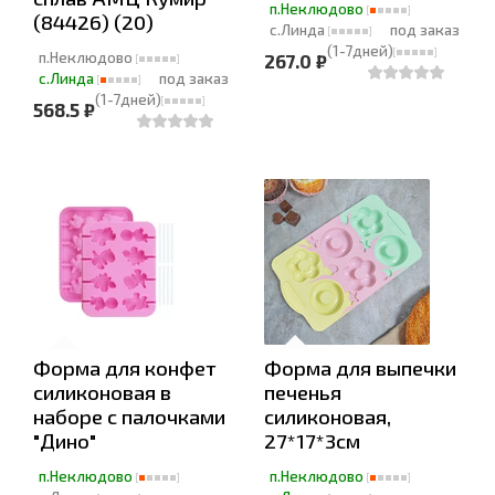
п.Неклюдово
(84426) (20)
с.Линда
под заказ
(1-7дней)
п.Неклюдово
267.0 ₽
с.Линда
под заказ
(1-7дней)
568.5 ₽
Форма для конфет
Форма для выпечки
силиконовая в
печенья
наборе с палочками
силиконовая,
"Дино"
27*17*3см
п.Неклюдово
п.Неклюдово