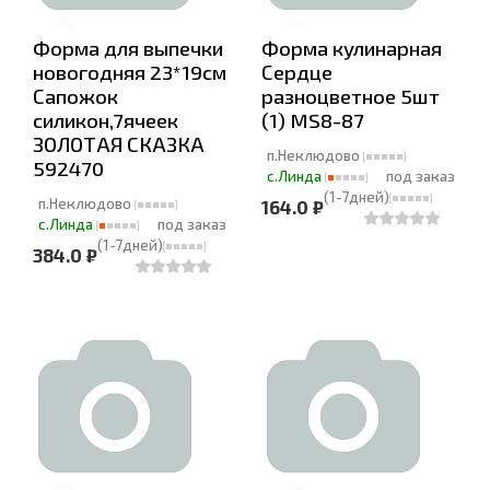
Форма для выпечки
Форма кулинарная
новогодняя 23*19см
Сердце
Сапожок
разноцветное 5шт
силикон,7ячеек
(1) MS8-87
ЗОЛОТАЯ СКАЗКА
п.Неклюдово
592470
с.Линда
под заказ
(1-7дней)
п.Неклюдово
164.0 ₽
с.Линда
под заказ
(1-7дней)
384.0 ₽