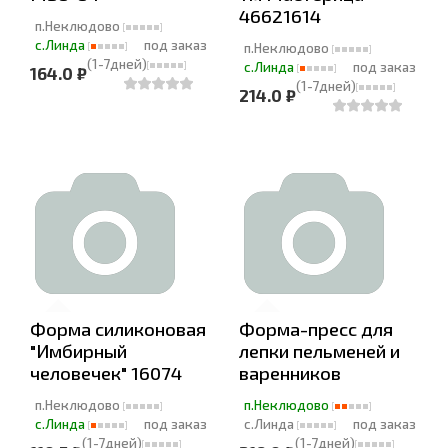
46621614
п.Неклюдово
с.Линда
под заказ
п.Неклюдово
(1-7дней)
с.Линда
под заказ
164.0 ₽
(1-7дней)
214.0 ₽
Форма силиконовая
Форма-пресс для
"Имбирный
лепки пельменей и
человечек" 16074
варенников
п.Неклюдово
п.Неклюдово
с.Линда
под заказ
с.Линда
под заказ
(1-7дней)
(1-7дней)