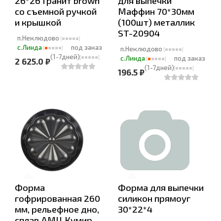
26*26 Гранит brown
для выпечки
со съемной ручкой
Маффин 70*30мм
и крышкой
(100шт) металлик
ST-20904
п.Неклюдово
с.Линда
под заказ
п.Неклюдово
(1-7дней)
с.Линда
под заказ
2 625.0 ₽
(1-7дней)
196.5 ₽
Форма
Форма для выпечки
гофрированная 260
силикон прямоуг
мм, рельефное дно,
30*22*4
сплав АМЦ Кумир