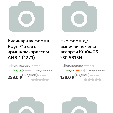
Кулинарная форма
Н-р форм д/
Круг 7*5 см с
выпечки печенья
крышком-прессом
ассорти КФ04.05
AN8-1 (12/1)
*30 5815И
п.Неклюдово
п.Неклюдово
с.Линда
под заказ
с.Линда
под заказ
(1-7дней)
(1-7дней)
259.0 ₽
128.0 ₽