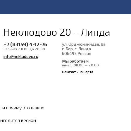
Неклюдово 20 - Линда
+7 (83159) 4-12-76
ул. Орджоникидзе, 8а
г. Бор, с. Линда
Звоните с 8:00 до 20:00
606495
Россия
info@nekludovo.ru
Мы работаем:
пн-вс:
08:00 — 20:00
Показать на карте
с и почему это важно
ригодится весной