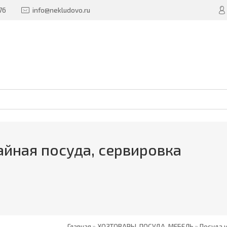
76
info@nekludovo.ru
айная посуда, сервировка
Главная
»
ХОЗТОВАРЫ, ПОСУДА, МЕБЕЛЬ
»
Посуда 