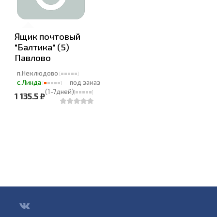
Ящик почтовый
"Балтика" (5)
Павлово
п.Неклюдово
с.Линда
под заказ
(1-7дней)
1 135.5 ₽