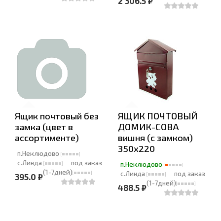
2 306.5 ₽
Ящик почтовый без
ЯЩИК ПОЧТОВЫЙ
замка (цвет в
ДОМИК-СОВА
ассортименте)
вишня (с замком)
350х220
п.Неклюдово
с.Линда
под заказ
п.Неклюдово
(1-7дней)
с.Линда
под заказ
395.0 ₽
(1-7дней)
488.5 ₽