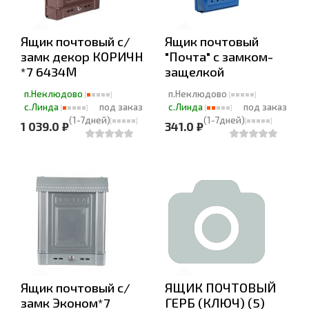
Ящик почтовый с/
Ящик почтовый
замк декор КОРИЧН
"Почта" с замком-
*7 6434М
защелкой
п.Неклюдово
п.Неклюдово
с.Линда
под заказ
с.Линда
под заказ
(1-7дней)
(1-7дней)
1 039.0 ₽
341.0 ₽
Ящик почтовый с/
ЯЩИК ПОЧТОВЫЙ
замк Эконом*7
ГЕРБ (КЛЮЧ) (5)