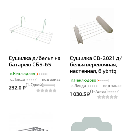
Сушилка д/белья на
Сушилка CD-2021 д/
батарею СБ5-65
белья веревочная,
настенная, 6 ybntq
п.Неклюдово
с.Линда
под заказ
п.Неклюдово
(1-7дней)
с.Линда
под заказ
232.0 ₽
(1-7дней)
1 030.5 ₽