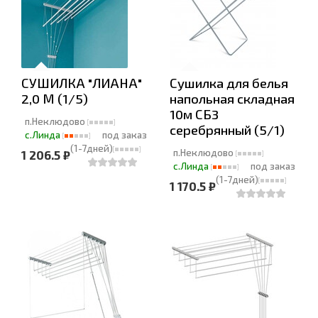
СУШИЛКА "ЛИАНА"
Сушилка для белья
2,0 М (1/5)
напольная складная
10м СБ3
п.Неклюдово
серебрянный (5/1)
с.Линда
под заказ
(1-7дней)
п.Неклюдово
1 206.5 ₽
с.Линда
под заказ
(1-7дней)
1 170.5 ₽