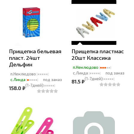
Прищепка бельевая
Прищепка пластмас
пласт. 24шт
20шт Классика
Дельфин
п.Неклюдово
с.Линда
под заказ
п.Неклюдово
(1-7дней)
с.Линда
под заказ
81.5 ₽
(1-7дней)
158.0 ₽