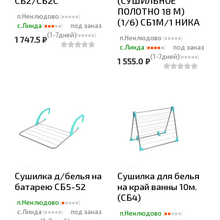
СБ2/СБ2С
(СУШИЛЬНОЕ
ПОЛОТНО 18 М)
п.Неклюдово
(1/6) СБ1М/1 НИКА
с.Линда
под заказ
(1-7дней)
п.Неклюдово
1 747.5 ₽
с.Линда
под заказ
(1-7дней)
1 555.0 ₽
Сушилка д/белья на
Сушилка для белья
батарею СБ5-52
на край ванны 10м.
(СБ4)
п.Неклюдово
с.Линда
под заказ
п.Неклюдово