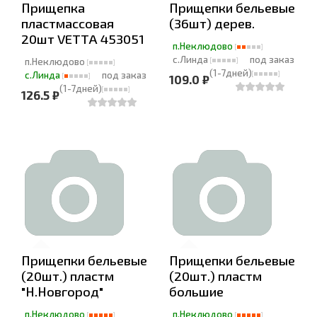
Прищепка
Прищепки бельевые
пластмассовая
(36шт) дерев.
20шт VETTA 453051
п.Неклюдово
с.Линда
под заказ
п.Неклюдово
(1-7дней)
с.Линда
под заказ
109.0 ₽
(1-7дней)
126.5 ₽
Прищепки бельевые
Прищепки бельевые
(20шт.) пластм
(20шт.) пластм
"Н.Новгород"
большие
п.Неклюдово
п.Неклюдово