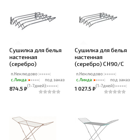
Сушилка для белья
Сушилка для белья
настенная
настенная
(серебро)
(серебро) СН90/С
п.Неклюдово
п.Неклюдово
с.Линда
под заказ
с.Линда
под заказ
(1-7дней)
(1-7дней)
874.5 ₽
1 027.5 ₽