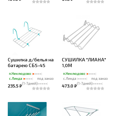
Сушилка д/белья на
СУШИЛКА "ЛИАНА"
батарею СБ5-45
1,0М
п.Неклюдово
п.Неклюдово
с.Линда
под заказ
с.Линда
под заказ
(1-7дней)
(1-7дней)
235.5 ₽
473.0 ₽