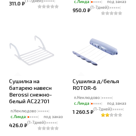
(1-7дней)
с.Линда
под заказ
311.0 ₽
(1-7дней)
950.0 ₽
Сушилка на
Сушилка д/белья
батарею навесн
ROTOR-6
Berossi снежно-
п.Неклюдово
белый АС22701
с.Линда
под заказ
(1-7дней)
п.Неклюдово
1 260.5 ₽
с.Линда
под заказ
(1-7дней)
426.0 ₽