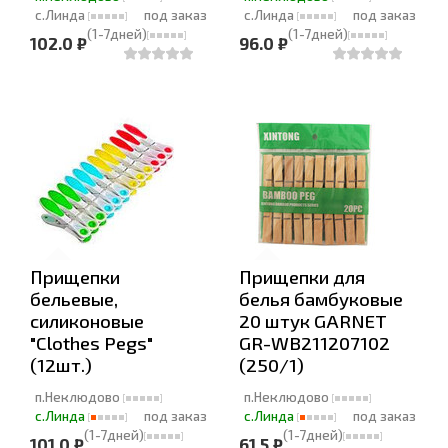
с.Линда
под заказ
с.Линда
под заказ
(1-7дней)
(1-7дней)
102.0 ₽
96.0 ₽
Прищепки
Прищепки для
бельевые,
белья бамбуковые
силиконовые
20 штук GARNET
"Clothes Pegs"
GR-WB211207102
(12шт.)
(250/1)
п.Неклюдово
п.Неклюдово
с.Линда
под заказ
с.Линда
под заказ
(1-7дней)
(1-7дней)
101.0 ₽
61.5 ₽