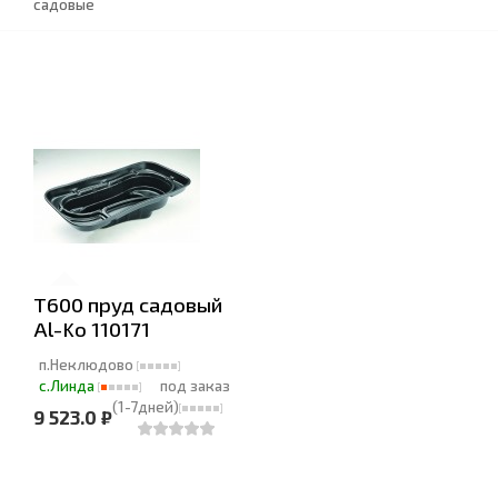
садовые
T600 пруд садовый
Al-Ko 110171
п.Неклюдово
с.Линда
под заказ
(1-7дней)
9 523.0 ₽