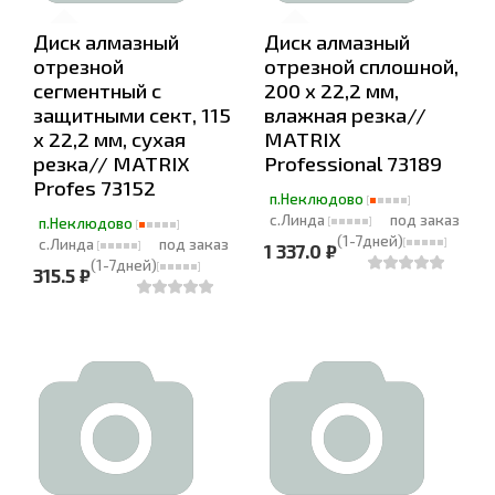
Диск алмазный
Диск алмазный
отрезной
отрезной сплошной,
сегментный с
200 х 22,2 мм,
защитными сект, 115
влажная резка//
х 22,2 мм, сухая
MATRIX
резка// MATRIX
Professional 73189
Profes 73152
п.Неклюдово
с.Линда
под заказ
п.Неклюдово
(1-7дней)
с.Линда
под заказ
1 337.0 ₽
(1-7дней)
315.5 ₽