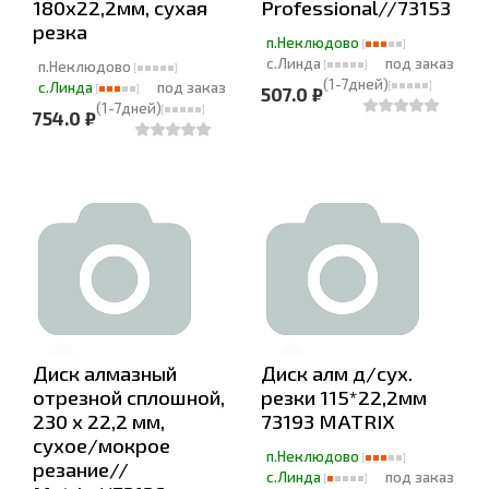
180х22,2мм, сухая
Professional//73153
резка
п.Неклюдово
с.Линда
под заказ
п.Неклюдово
(1-7дней)
с.Линда
под заказ
507.0 ₽
(1-7дней)
754.0 ₽
Диск алмазный
Диск алм д/сух.
отрезной сплошной,
резки 115*22,2мм
230 х 22,2 мм,
73193 MATRIX
сухое/мокрое
п.Неклюдово
резание//
с.Линда
под заказ