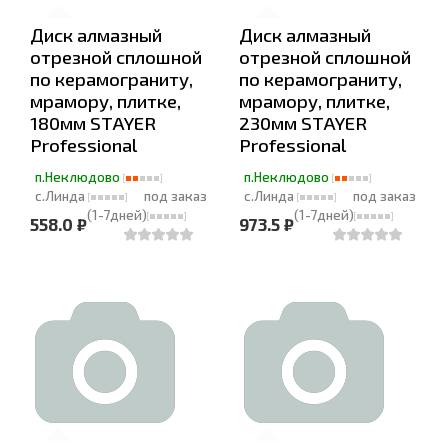
Диск алмазный
Диск алмазный
отрезной сплошной
отрезной сплошной
по керамограниту,
по керамограниту,
мрамору, плитке,
мрамору, плитке,
180мм STAYER
230мм STAYER
Professional
Professional
п.Неклюдово
п.Неклюдово
с.Линда
под заказ
с.Линда
под заказ
(1-7дней)
(1-7дней)
558.0 ₽
973.5 ₽