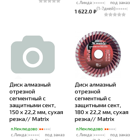
с.Линда
под заказ
(1-7дней)
1 622.0 ₽
Диск алмазный
Диск алмазный
отрезной
отрезной
сегментный с
сегментный с
защитными сект,
защитными сект,
150 х 22,2 мм, сухая
180 х 22,2 мм, сухая
резка// Matrix
резка// Matrix
п.Неклюдово
п.Неклюдово
с.Линда
под заказ
с.Линда
под заказ