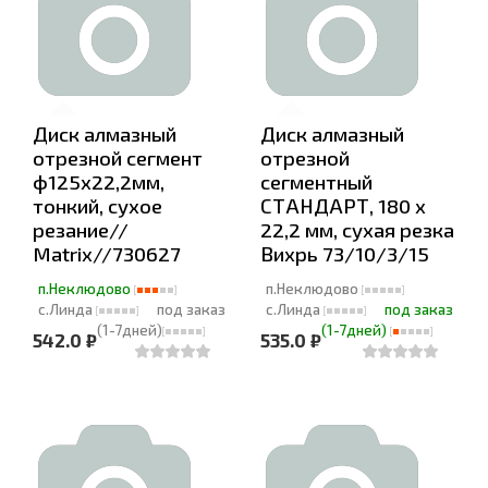
Диск алмазный
Диск алмазный
отрезной сегмент
отрезной
ф125х22,2мм,
сегментный
тонкий, сухое
СТАНДАРТ, 180 х
резание//
22,2 мм, сухая резка
Matrix//730627
Вихрь 73/10/3/15
п.Неклюдово
п.Неклюдово
с.Линда
под заказ
с.Линда
под заказ
(1-7дней)
(1-7дней)
542.0 ₽
535.0 ₽