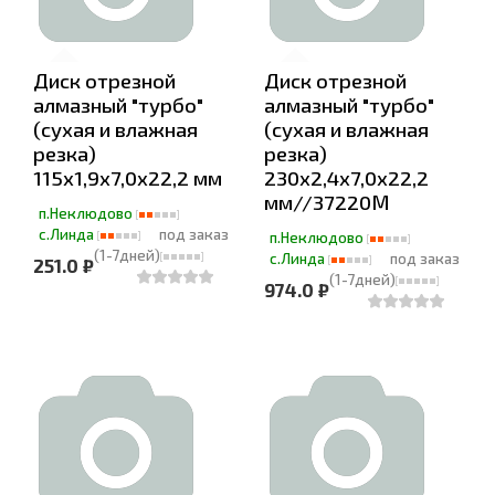
Диск отрезной
Диск отрезной
алмазный "турбо"
алмазный "турбо"
(сухая и влажная
(сухая и влажная
резка)
резка)
115х1,9х7,0х22,2 мм
230х2,4х7,0х22,2
мм//37220М
п.Неклюдово
с.Линда
под заказ
п.Неклюдово
(1-7дней)
с.Линда
под заказ
251.0 ₽
(1-7дней)
974.0 ₽