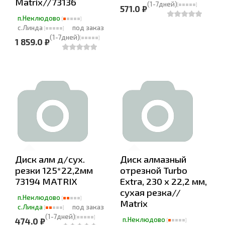
Matrix//73136
(1-7дней)
571.0 ₽
п.Неклюдово
с.Линда
под заказ
(1-7дней)
1 859.0 ₽
Диск алм д/сух.
Диск алмазный
резки 125*22,2мм
отрезной Turbo
73194 MATRIX
Extra, 230 х 22,2 мм,
сухая резка//
п.Неклюдово
Matrix
с.Линда
под заказ
(1-7дней)
п.Неклюдово
474.0 ₽