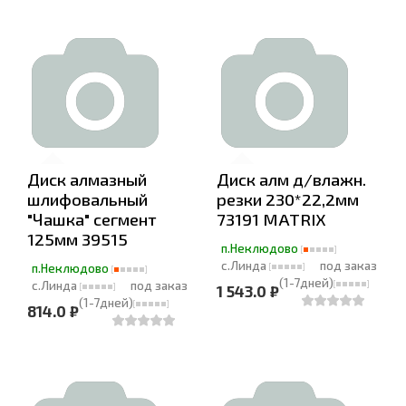
Диск алмазный
Диск алм д/влажн.
шлифовальный
резки 230*22,2мм
"Чашка" сегмент
73191 MATRIX
125мм 39515
п.Неклюдово
с.Линда
под заказ
п.Неклюдово
(1-7дней)
с.Линда
под заказ
1 543.0 ₽
(1-7дней)
814.0 ₽