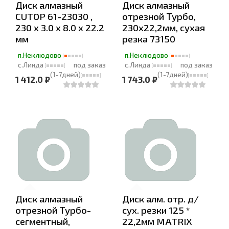
Диск алмазный
Диск алмазный
CUTOP 61-23030 ,
отрезной Турбо,
230 x 3.0 x 8.0 x 22.2
230х22,2мм, сухая
мм
резка 73150
п.Неклюдово
п.Неклюдово
с.Линда
под заказ
с.Линда
под заказ
(1-7дней)
(1-7дней)
1 412.0 ₽
1 743.0 ₽
Диск алмазный
Диск алм. отр. д/
отрезной Турбо-
сух. резки 125 *
сегментный,
22,2мм MATRIX