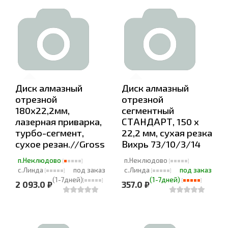
Диск алмазный
Диск алмазный
отрезной
отрезной
180х22,2мм,
сегментный
лазерная приварка,
СТАНДАРТ, 150 х
турбо-сегмент,
22,2 мм, сухая резка
сухое резан.//Gross
Вихрь 73/10/3/14
п.Неклюдово
п.Неклюдово
с.Линда
под заказ
с.Линда
под заказ
(1-7дней)
(1-7дней)
2 093.0 ₽
357.0 ₽