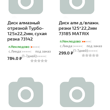
Диск алмазный
Диск алм д/влажн.
отрезной Турбо-
резки 125*22,2мм
125х22,2мм, сухая
73185 MATRIX
резка 73142
п.Неклюдово
с.Линда
под заказ
п.Неклюдово
(1-7дней)
с.Линда
под заказ
299.0 ₽
(1-7дней)
784.0 ₽