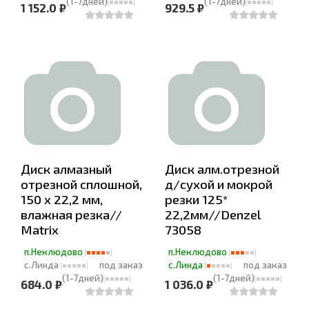
(1-7дней)
(1-7дней)
1 152.0 ₽
929.5 ₽
Диск алмазный
Диск алм.отрезной
отрезной сплошной,
д/сухой и мокрой
150 х 22,2 мм,
резки 125*
влажная резка//
22,2мм//Denzel
Matrix
73058
п.Неклюдово
п.Неклюдово
с.Линда
под заказ
с.Линда
под заказ
(1-7дней)
(1-7дней)
684.0 ₽
1 036.0 ₽