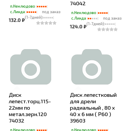
74042
п.Неклюдово
с.Линда
под заказ
п.Неклюдово
(1-7дней)
с.Линда
под заказ
132.0 ₽
(1-7дней)
124.0 ₽
Диск
Диск лепестковый
лепест.торц.115-
для дрели
22мм по
радиальный , 80 х
метал.зерн.120
40 х 6 мм ( Р60 )
74032
39603
п.Неклюдово
п.Неклюдово