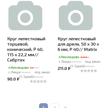
Круг лепестковый
Круг лепестковый
торцевой,
для дрели, 50 х 30 х
конический, Р 40,
6 мм, P 40// Matrix
115 х 22,2 мм//
п.Неклюдово
Сибртех
с.Линда
под заказ
(1-7дней)
п.Неклюдово
211.0 ₽
с.Линда
под заказ
(1-7дней)
90.0 ₽
»
1
2