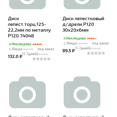
Диск
Диск лепестковый
лепест.торц.125-
д/дрели Р120
22,2мм по металлу
30х20х6мм
Р120 74048
п.Неклюдово
с.Линда
под заказ
п.Неклюдово
(1-7дней)
с.Линда
под заказ
89.5 ₽
(1-7дней)
132.0 ₽