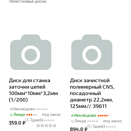
Лепестковые диски
Диск для станка
Диск зачистной
заточки цепей
полимерный CNS,
100мм*10мм*3,2мм
посадочный
(1/200)
диаметр 22,2мм,
125мм// 39611
п.Неклюдово
с.Линда
под заказ
п.Неклюдово
(1-7дней)
с.Линда
под заказ
359.0 ₽
(1-7дней)
894.0 ₽