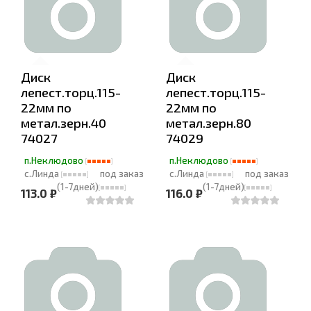
Диск
Диск
лепест.торц.115-
лепест.торц.115-
22мм по
22мм по
метал.зерн.40
метал.зерн.80
74027
74029
п.Неклюдово
п.Неклюдово
с.Линда
под заказ
с.Линда
под заказ
(1-7дней)
(1-7дней)
113.0 ₽
116.0 ₽