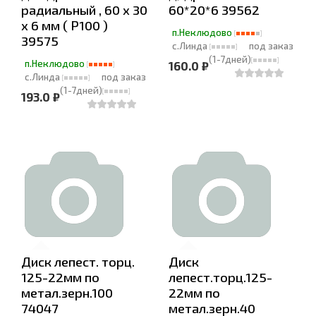
радиальный , 60 х 30
60*20*6 39562
х 6 мм ( Р100 )
п.Неклюдово
39575
с.Линда
под заказ
(1-7дней)
п.Неклюдово
160.0 ₽
с.Линда
под заказ
(1-7дней)
193.0 ₽
Диск лепест. торц.
Диск
125-22мм по
лепест.торц.125-
метал.зерн.100
22мм по
74047
метал.зерн.40