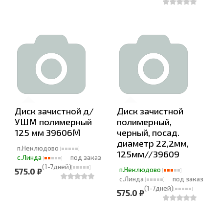
Диск зачистной д/
Диск зачистной
УШМ полимерный
полимерный,
125 мм 39606М
черный, посад.
диаметр 22,2мм,
п.Неклюдово
125мм//39609
с.Линда
под заказ
(1-7дней)
п.Неклюдово
575.0 ₽
с.Линда
под заказ
(1-7дней)
575.0 ₽