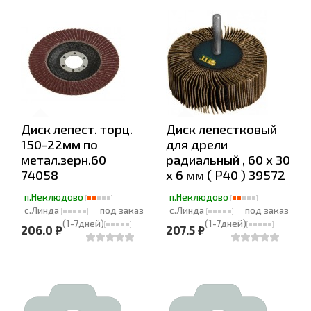
Диск лепест. торц.
Диск лепестковый
150-22мм по
для дрели
метал.зерн.60
радиальный , 60 х 30
74058
х 6 мм ( Р40 ) 39572
п.Неклюдово
п.Неклюдово
с.Линда
под заказ
с.Линда
под заказ
(1-7дней)
(1-7дней)
206.0 ₽
207.5 ₽